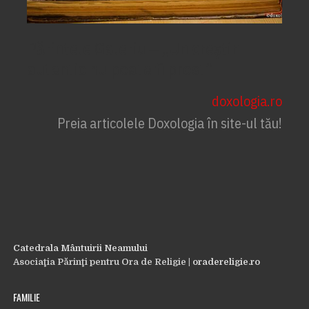
Părintele Galeriu ‒ „Un creștin
autentic nu poate fi prost”
doxologia.ro
Preia articolele Doxologia în site-ul tău!
Catedrala Mântuirii Neamului
Asociaţia Părinţi pentru Ora de Religie |
oradereligie.ro
FAMILIE