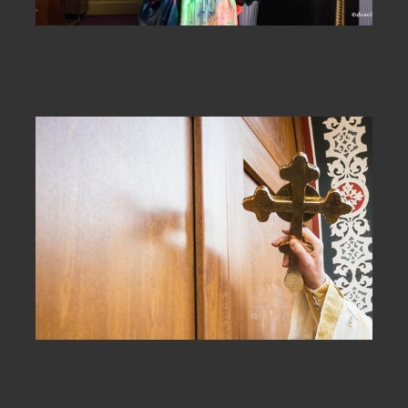
Maica Domnului, nădejdea celor
deznădăjduiți
Harul lui Dumnezeu bate la ușa
fiecăruia