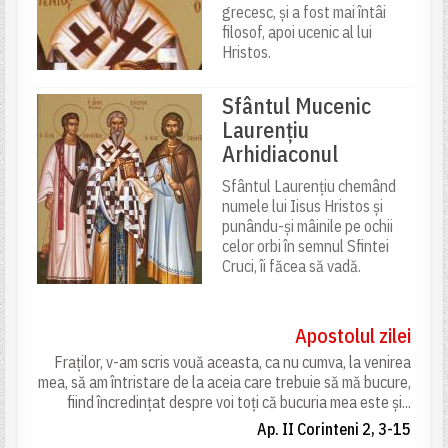
grecesc, și a fost mai întâi
filosof, apoi ucenic al lui
Hristos.
Sfântul Mucenic
Laurențiu
Arhidiaconul
Sfântul Laurențiu chemând
numele lui Iisus Hristos și
punându-și mâinile pe ochii
celor orbi în semnul Sfintei
Cruci, îi făcea să vadă.
Apostolul zilei
Fraților, v-am scris vouă aceasta, ca nu cumva, la venirea
mea, să am întristare de la aceia care trebuie să mă bucure,
fiind încredințat despre voi toți că bucuria mea este și...
Ap. II Corinteni 2, 3-15