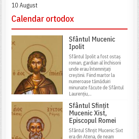
c
10 August
o
l
Calendar ortodox
e
Sfântul Mucenic
Ipolit
Sfântul Ipolit a fost ostaș
roman, gardian al închisorii
unde erau întemnițați
creștinii. Fiind martor la
numeroase tămăduiri
minunate făcute de Sfântul
Laurențiu,...
Sfântul Sfințit
Mucenic Xist,
Episcopul Romei
Sfântul Sfințit Mucenic Sixt
era din Atena, de neam