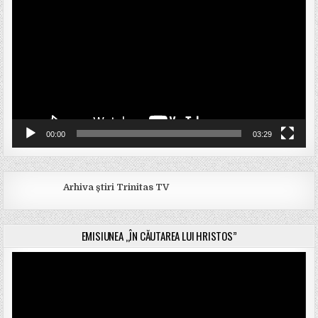
video
00:00
03:29
Arhiva știri Trinitas TV
EMISIUNEA „ÎN CĂUTAREA LUI HRISTOS”
Player
video