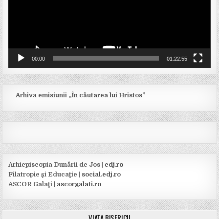
00:00
01:22:55
Arhiva emisiunii „În căutarea lui Hristos”
Arhiepiscopia Dunării de Jos |
edj.ro
Filatropie şi Educaţie |
social.edj.ro
ASCOR Galaţi |
ascorgalati.ro
VIAȚA BISERICII