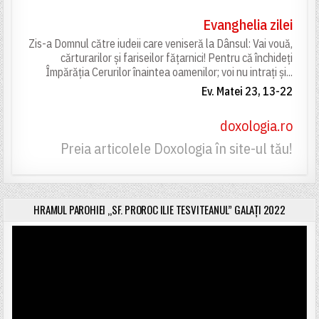
Evanghelia zilei
Zis-a Domnul către iudeii care veniseră la Dânsul: Vai vouă,
cărturarilor și fariseilor fățarnici! Pentru că închideți
Împărăția Cerurilor înaintea oamenilor; voi nu intrați și...
Ev. Matei 23, 13-22
doxologia.ro
Preia articolele Doxologia în site-ul tău!
HRAMUL PAROHIEI „SF. PROROC ILIE TESVITEANUL” GALAȚI 2022
Player
video