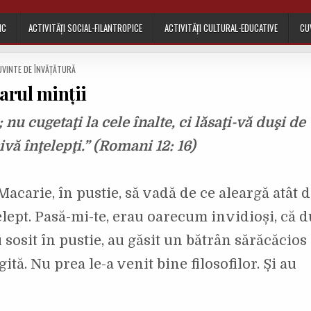
IC
ACTIVITĂȚI SOCIAL-FILANTROPICE
ACTIVITĂȚI CULTURAL-EDUCATIVE
CU
UVINTE DE ÎNVĂȚĂTURĂ
arul minții
 nu cugetaţi la cele înalte, ci lăsaţi-vă duşi de
ivă înţelepţi.” (Romani 12: 16)
 Macarie, în pustie, să vadă de ce aleargă atât 
lept. Pasă-mi-te, erau oarecum invidioși, că 
sosit în pustie, au găsit un bătrân sărăcăcios
tă. Nu prea le-a venit bine filosofilor. Și au