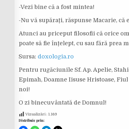
-Vezi bine că a fost mintea!
-Nu vă supărați, răspunse Macarie, că e
Atunci au priceput filosofii că orice o
poate să fie înțelept, cu sau fără prea m
Sursa:
doxologia.ro
Pentru rugăciunile Sf. Ap. Apelie, Stahie
Epimah, Doamne Iisuse Hristoase, Fiul
noi!
O zi binecuvântată de Domnul!
Vizualizări :
1.169
Distribuie prin: