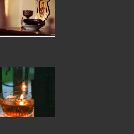
Domnului, singura
ă nădejde
 privegherile și