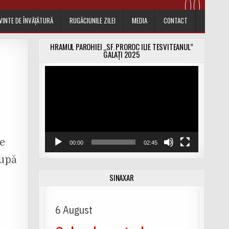
VINTE DE ÎNVĂȚĂTURĂ
RUGĂCIUNILE ZILEI
MEDIA
CONTACT
HRAMUL PAROHIEI „SF. PROROC ILIE TESVITEANUL”
GALAȚI 2025
Player
video
de
00:00
02:45
după
SINAXAR
6 August