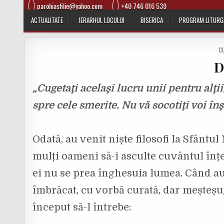
parohiasfilie@yahoo.com
+40 746 016 539
ACTUALITATE
IERARHUL LOCULUI
BISERICA
PROGRAM LITURG
P
C
O
D
S
T
E
„Cugetaţi acelaşi lucru unii pentru alţii;
D
I
spre cele smerite. Nu vă socotiţi voi înş
N
Odată, au venit niște filosofi la Sfântul
mulți oameni să-i asculte cuvântul înțe
ei nu se prea înghesuia lumea. Când au 
îmbrăcat, cu vorbă curată, dar meșteșugi
început să-l întrebe: