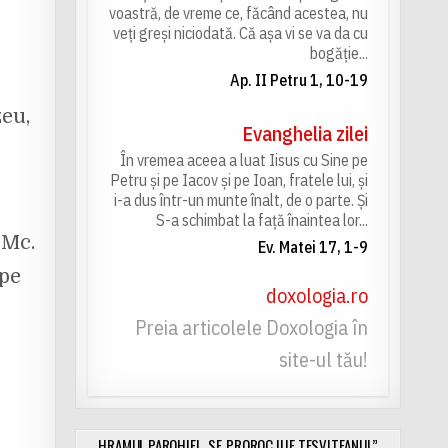
voastră, de vreme ce, făcând acestea, nu
veți greși niciodată. Că așa vi se va da cu
bogăție...
Ap. II Petru 1, 10-19
zeu,
Evanghelia zilei
În vremea aceea a luat Iisus cu Sine pe
Petru și pe Iacov și pe Ioan, fratele lui, și
i-a dus într-un munte înalt, de o parte. Și
S-a schimbat la față înaintea lor...
 Mc.
Ev. Matei 17, 1-9
 pe
doxologia.ro
Preia articolele Doxologia în
site-ul tău!
HRAMUL PAROHIEI „SF. PROROC ILIE TESVITEANUL”