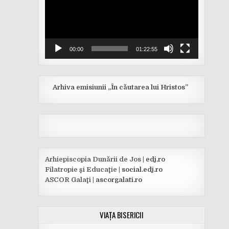
00:00
01:22:55
Arhiva emisiunii „În căutarea lui Hristos”
Arhiepiscopia Dunării de Jos |
edj.ro
Filatropie şi Educaţie |
social.edj.ro
ASCOR Galaţi |
ascorgalati.ro
VIAȚA BISERICII