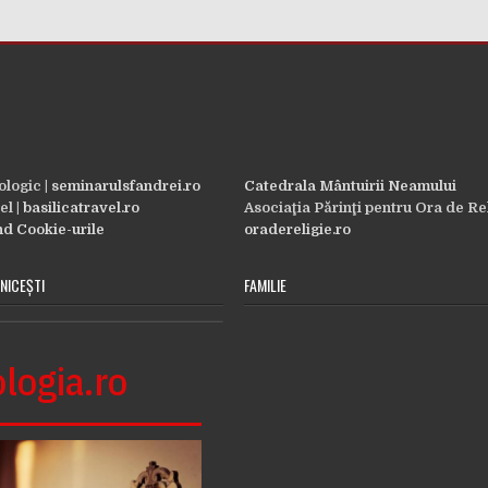
logic |
seminarulsfandrei.ro
Catedrala Mântuirii Neamului
el |
basilicatravel.ro
Asociaţia Părinţi pentru Ora de Rel
ind Cookie-urile
oradereligie.ro
NICEȘTI
FAMILIE
logia.ro