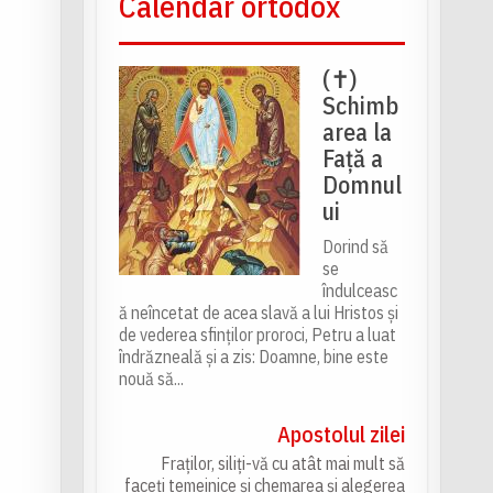
Calendar ortodox
(✝)
Schimb
area la
Față a
Domnul
ui
Dorind să
se
îndulceasc
ă neîncetat de acea slavă a lui Hristos și
de vederea sfinților proroci, Petru a luat
îndrăzneală și a zis: Doamne, bine este
nouă să...
Apostolul zilei
Fraților, siliți-vă cu atât mai mult să
faceți temeinice și chemarea și alegerea