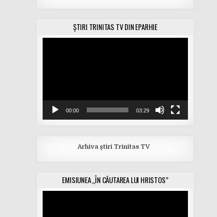
ȘTIRI TRINITAS TV DIN EPARHIE
Player
video
00:00
03:29
Arhiva știri Trinitas TV
EMISIUNEA „ÎN CĂUTAREA LUI HRISTOS”
Player
video