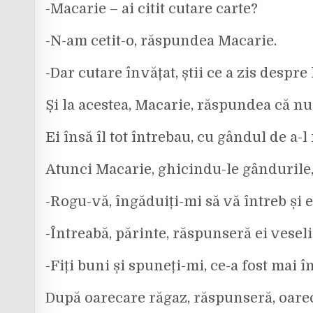
-Macarie – ai citit cutare carte?
-N-am cetit-o, răspundea Macarie.
-Dar cutare învățat, știi ce a zis despre
Și la acestea, Macarie, răspundea că nu 
Ei însă îl tot întrebau, cu gândul de a-l
Atunci Macarie, ghicindu-le gândurile, 
-Rogu-vă, îngăduiți-mi să vă întreb și 
-Întreabă, părinte, răspunseră ei veseli
-Fiți buni și spuneți-mi, ce-a fost mai î
După oarecare răgaz, răspunseră, oare