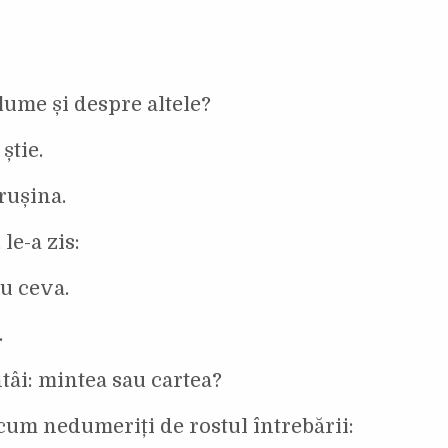
 lume și despre altele?
știe.
 rușina.
le-a zis:
eu ceva.
.
ntâi: mintea sau cartea?
cum nedumeriți de rostul întrebării: