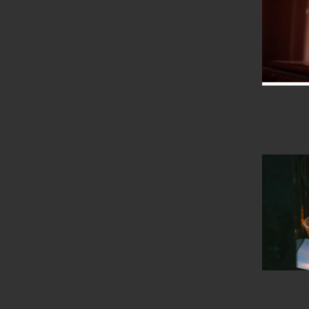
Maica 
noastr
Postul,