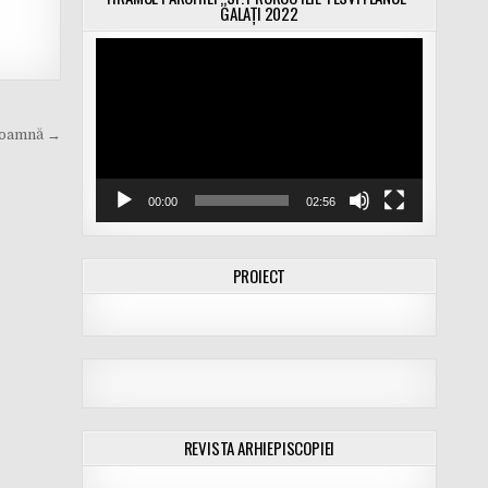
GALAȚI 2022
Player
video
 toamnă →
00:00
02:56
PROIECT
REVISTA ARHIEPISCOPIEI