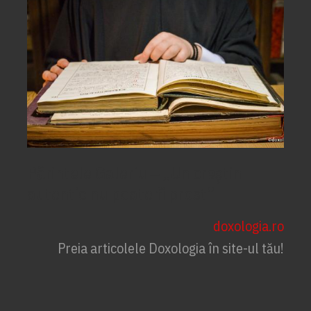
Părintele Galeriu ‒ „Un creștin
autentic nu poate fi prost”
doxologia.ro
Preia articolele Doxologia în site-ul tău!