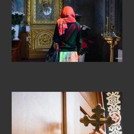
Maica Domnului, nădejdea celor
deznădăjduiți