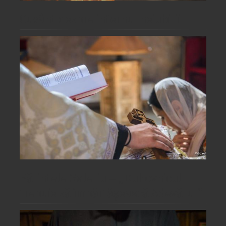
Cuvânt despre infernul neiubirii
Părintele Galeriu ‒ „Duhovnicul
trebuie să împărtășească Adevărul”