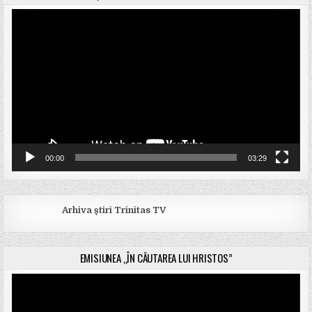
Player
video
00:00
03:29
Arhiva știri Trinitas TV
EMISIUNEA „ÎN CĂUTAREA LUI HRISTOS”
Player
video