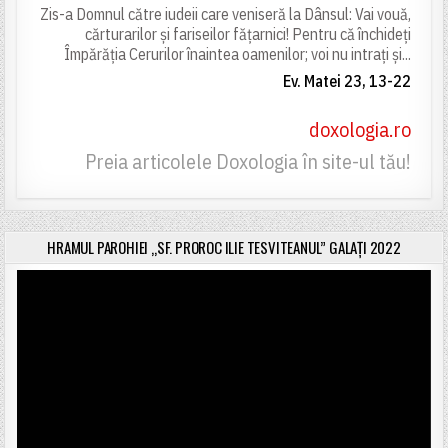
Zis-a Domnul către iudeii care veniseră la Dânsul: Vai vouă,
cărturarilor și fariseilor fățarnici! Pentru că închideți
Împărăția Cerurilor înaintea oamenilor; voi nu intrați și...
Ev. Matei 23, 13-22
doxologia.ro
Preia articolele Doxologia în site-ul tău!
HRAMUL PAROHIEI „SF. PROROC ILIE TESVITEANUL” GALAȚI 2022
Player
video