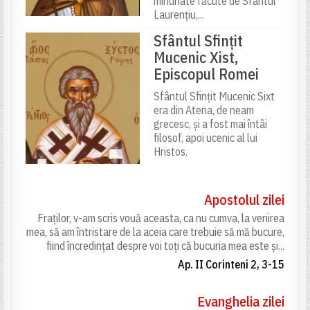
minunate făcute de Sfântul
Laurențiu,...
Sfântul Sfințit
Mucenic Xist,
Episcopul Romei
Sfântul Sfințit Mucenic Sixt
era din Atena, de neam
grecesc, și a fost mai întâi
filosof, apoi ucenic al lui
Hristos.
Apostolul zilei
Fraților, v-am scris vouă aceasta, ca nu cumva, la venirea
mea, să am întristare de la aceia care trebuie să mă bucure,
fiind încredințat despre voi toți că bucuria mea este și...
Ap. II Corinteni 2, 3-15
Evanghelia zilei