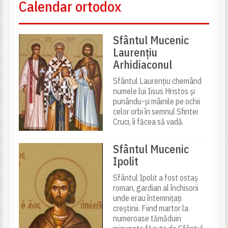
Calendar ortodox
Sfântul Mucenic
Laurențiu
Arhidiaconul
Sfântul Laurențiu chemând
numele lui Iisus Hristos și
punându-și mâinile pe ochii
celor orbi în semnul Sfintei
Cruci, îi făcea să vadă.
Sfântul Mucenic
Ipolit
Sfântul Ipolit a fost ostaș
roman, gardian al închisorii
unde erau întemnițați
creștinii. Fiind martor la
numeroase tămăduiri