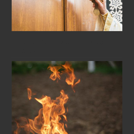
Harul lui Dumnezeu bate la ușa
fiecăruia