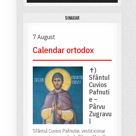
SINAXAR
7 August
Calendar ortodox
✝)
Sfântul
Cuvios
Pafnuti
e –
Pârvu
Zugravu
l
Sfântul Cuvios Pafnutie, vestit iconar