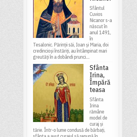
Sfântul
Cuvios
Nicanor s-a
născut în
anul 1491,
în
Tesalonic. Părinții săi, Ioan și Maria, doi
credincioși înstăriți, au întâmpinat mari
greutăți în a dobândi prunci....
Sfânta
Irina,
Împără
teasa
Sfânta
Irina
rămâne
model de
curaj și
tărie. Într-o lume condusă de bărbați,
sfânta a avut curajul să repună în