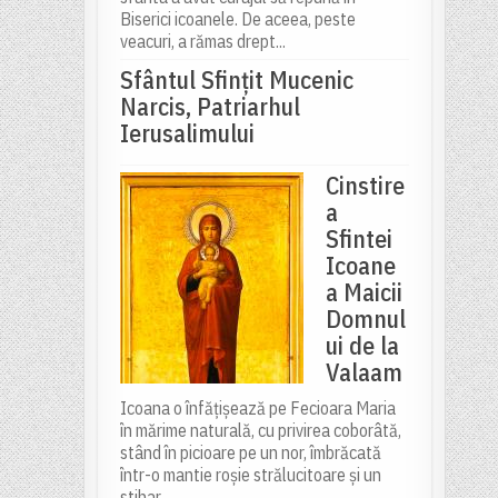
Biserici icoanele. De aceea, peste
veacuri, a rămas drept...
Sfântul Sfinţit Mucenic
Narcis, Patriarhul
Ierusalimului
Cinstire
a
Sfintei
Icoane
a Maicii
Domnul
ui de la
Valaam
Icoana o înfățișează pe Fecioara Maria
în mărime naturală, cu privirea coborâtă,
stând în picioare pe un nor, îmbrăcată
într-o mantie roșie strălucitoare și un
stihar...