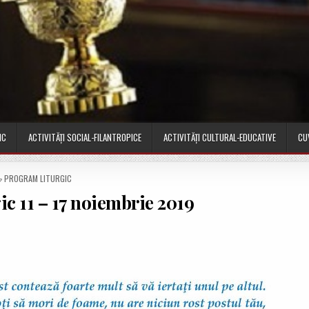
IC
ACTIVITĂȚI SOCIAL-FILANTROPICE
ACTIVITĂȚI CULTURAL-EDUCATIVE
CU
P
PROGRAM LITURGIC
O
c 11 – 17 noiembrie 2019
S
T
E
D
I
N