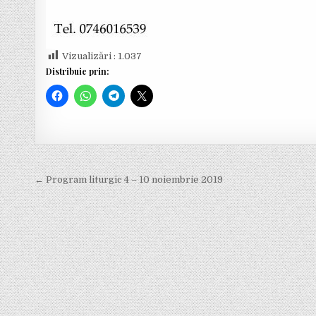
Vizualizări :
1.037
Distribuie prin:
← Program liturgic 4 – 10 noiembrie 2019
N
a
v
i
g
a
r