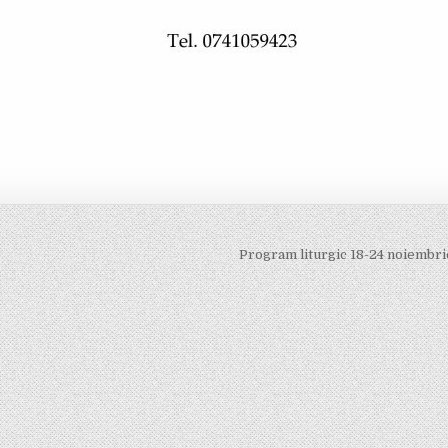
Program liturgic 18-24 noiembr