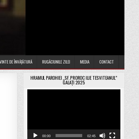
VINTE DE ÎNVĂȚĂTURĂ
RUGĂCIUNILE ZILEI
MEDIA
CONTACT
HRAMUL PAROHIEI „SF. PROROC ILIE TESVITEANUL”
GALAȚI 2025
Player
video
00:00
02:45