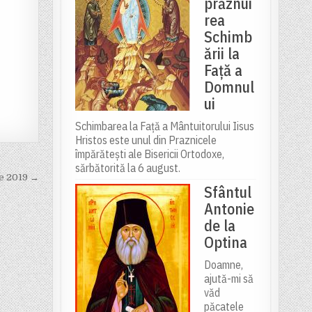
prăznui
rea
Schimb
ării la
Față a
Domnul
ui
Schimbarea la Față a Mântuitorului Iisus
Hristos este unul din Praznicele
împărătești ale Bisericii Ortodoxe,
sărbătorită la 6 august.
ie 2019 →
Sfântul
Antonie
de la
Optina
Doamne,
ajută-mi să
văd
păcatele