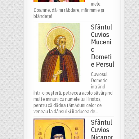
mele;
Doamne, dă-mi răbdare, mărinimie şi
blândeţe!
Sfântul
Cuvios
Muceni
c
Dometi
e Persul
Cuviosul
Dometie
intrând
într-o peșteră, petrecea acolo săvârșind
multe minuni cu numele lui Hristos,
pentru că dădea tămăduiri celor ce
veneau la dânsul și îi aducea de...
Sfântul
Cuvios
Nicanor