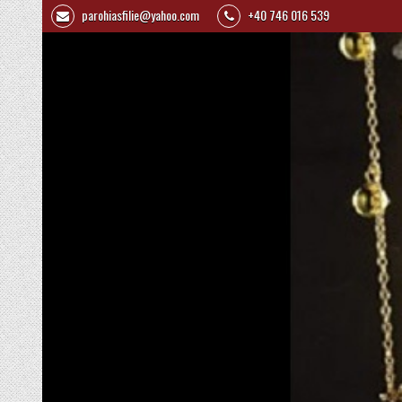
parohiasfilie@yahoo.com
+40 746 016 539