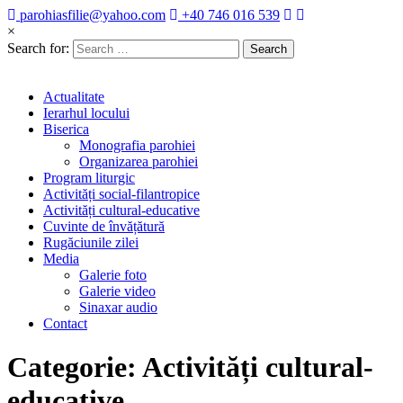
parohiasfilie@yahoo.com
+40 746 016 539
×
Search for:
Actualitate
Ierarhul locului
Biserica
Monografia parohiei
Organizarea parohiei
Program liturgic
Activități social-filantropice
Activități cultural-educative
Cuvinte de învățătură
Rugăciunile zilei
Media
Galerie foto
Galerie video
Sinaxar audio
Contact
Categorie:
Activități cultural-
educative