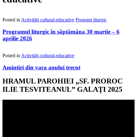
Posted in
Activități cultural-educative
Program liturgic
Programul liturgic în săptămâna 30 martie – 6
aprilie 2026
Posted in
Activități cultural-educative
Amintiri din vara anului trecut
HRAMUL PAROHIEI „SF. PROROC
ILIE TESVITEANUL” GALAȚI 2025
Player
video