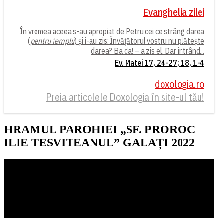
Evanghelia zilei
În vremea aceea s-au apropiat de Petru cei ce strâng darea
(
pentru templu
) și i-au zis: Învățătorul vostru nu plătește
darea? Ba da! – a zis el. Dar intrând...
Ev. Matei 17, 24-27; 18, 1-4
doxologia.ro
Preia articolele Doxologia în site-ul tău!
HRAMUL PAROHIEI „SF. PROROC
ILIE TESVITEANUL” GALAȚI 2022
Player
video