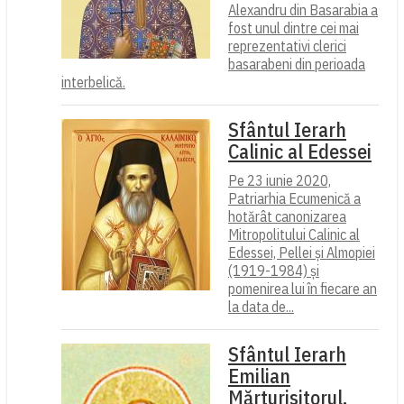
Alexandru din Basarabia a
fost unul dintre cei mai
reprezentativi clerici
basarabeni din perioada
interbelică.
Sfântul Ierarh
Calinic al Edessei
Pe 23 iunie 2020,
Patriarhia Ecumenică a
hotărât canonizarea
Mitropolitului Calinic al
Edessei, Pellei și Almopiei
(1919-1984) și
pomenirea lui în fiecare an
la data de...
Sfântul Ierarh
Emilian
Mărturisitorul,