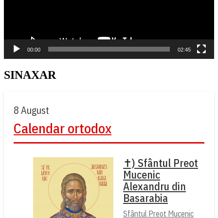
00:00
02:45
SINAXAR
8 August
Calendar ortodox
✝) Sfântul Preot
Mucenic
Alexandru din
Basarabia
Sfântul Preot Mucenic