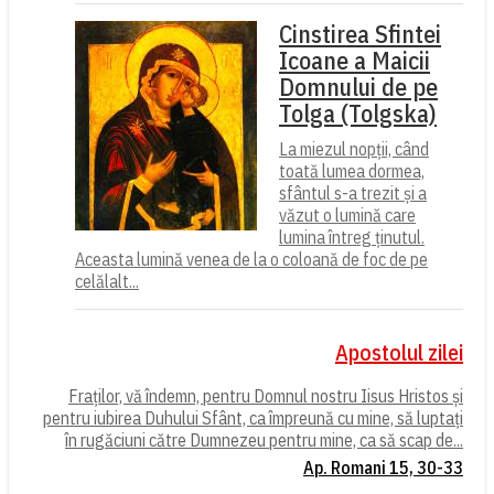
Cinstirea Sfintei
Icoane a Maicii
Domnului de pe
Tolga (Tolgska)
La miezul nopții, când
toată lumea dormea,
sfântul s-a trezit și a
văzut o lumină care
lumina întreg ținutul.
Aceasta lumină venea de la o coloană de foc de pe
celălalt...
Apostolul zilei
Fraților, vă îndemn, pentru Domnul nostru Iisus Hristos și
pentru iubirea Duhului Sfânt, ca împreună cu mine, să luptați
în rugăciuni către Dumnezeu pentru mine, ca să scap de...
Ap. Romani 15, 30-33