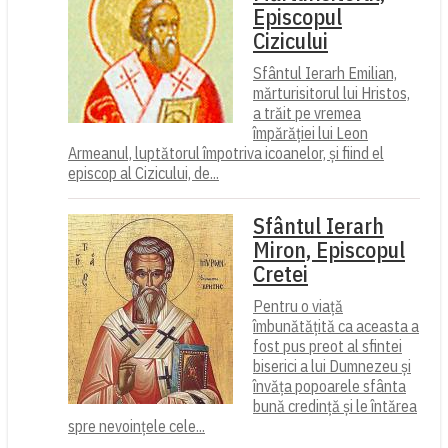
Episcopul
Cizicului
Sfântul Ierarh Emilian,
mărturisitorul lui Hristos,
a trăit pe vremea
împărăției lui Leon
Armeanul, luptătorul împotriva icoanelor, și fiind el
episcop al Cizicului, de...
Sfântul Ierarh
Miron, Episcopul
Cretei
Pentru o viață
îmbunătățită ca aceasta a
fost pus preot al sfintei
biserici a lui Dumnezeu și
învăța popoarele sfânta
bună credință și le întărea
spre nevoințele cele...