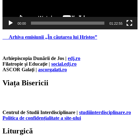
00:00
01:22:55
Arhiva emisiunii „În căutarea lui Hristos”
Arhiepiscopia Dunării de Jos |
edj.ro
Filatropie şi Educaţie |
social.edj.ro
ASCOR Galaţi |
ascorgalati.ro
Viața Bisericii
Centrul de Studii Interdisciplinare |
studiiinterdisciplinare.ro
Politica de confidențialitate a site-ului
Liturgică