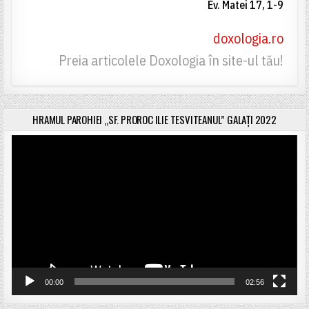
Ev. Matei 17, 1-9
doxologia.ro
Preia articolele Doxologia în site-ul tău!
HRAMUL PAROHIEI „SF. PROROC ILIE TESVITEANUL” GALAȚI 2022
Player
video
00:00
02:56