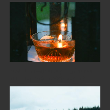
Postul, privegherile și rugăciunea
sunt trepte către viața veșnică