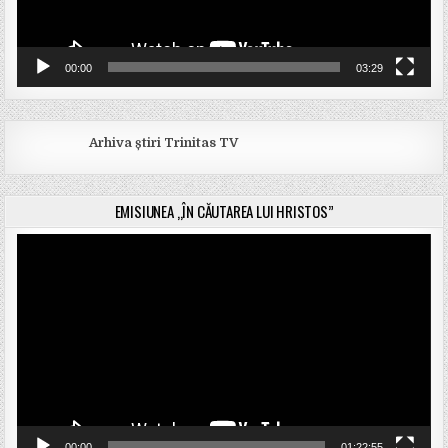
00:00
03:29
Arhiva știri Trinitas TV
EMISIUNEA „ÎN CĂUTAREA LUI HRISTOS”
Player
video
00:00
01:22:55