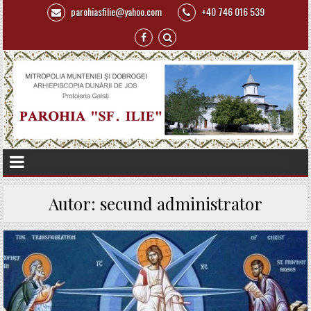
parohiasfilie@yahoo.com
+40 746 016 539
Autor:
secund administrator