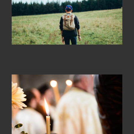
Omul iubitor de păcat se
înstrăinează de slava lui Dumnezeu