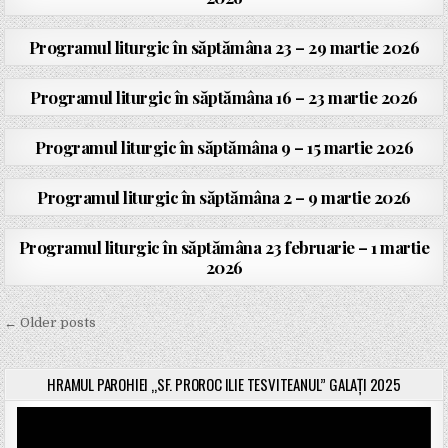
Programul liturgic în săptămâna 23 – 29 martie 2026
Programul liturgic în săptămâna 16 – 23 martie 2026
Programul liturgic în săptămâna 9 – 15 martie 2026
Programul liturgic în săptămâna 2 – 9 martie 2026
Programul liturgic în săptămâna 23 februarie – 1 martie
2026
← Older posts
N
a
HRAMUL PAROHIEI „SF. PROROC ILIE TESVITEANUL” GALAȚI 2025
v
Player
i
video