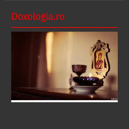
Doxologia.ro
Maica Domnului, singura noastră
nădejde