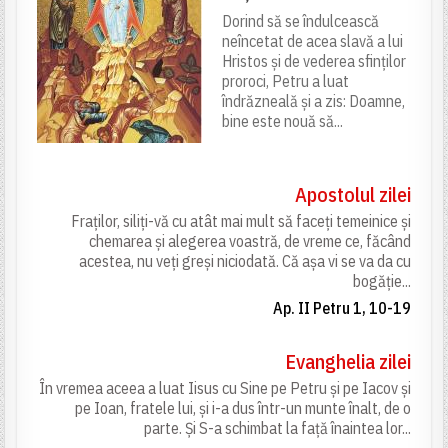
Dorind să se îndulcească
neîncetat de acea slavă a lui
Hristos și de vederea sfinților
proroci, Petru a luat
îndrăzneală și a zis: Doamne,
bine este nouă să...
Apostolul zilei
Fraților, siliți-vă cu atât mai mult să faceți temeinice și
chemarea și alegerea voastră, de vreme ce, făcând
acestea, nu veți greși niciodată. Că așa vi se va da cu
bogăție...
Ap. II Petru 1, 10-19
Evanghelia zilei
În vremea aceea a luat Iisus cu Sine pe Petru și pe Iacov și
pe Ioan, fratele lui, și i-a dus într-un munte înalt, de o
parte. Și S-a schimbat la față înaintea lor...