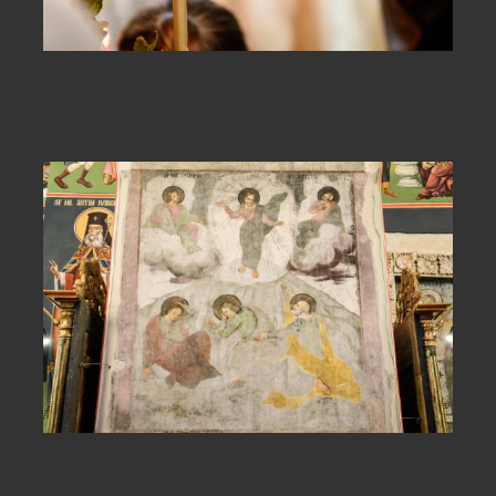
Condiția ca să luminezi este să știi
să te jertfești
„Schimbarea la față” din inima