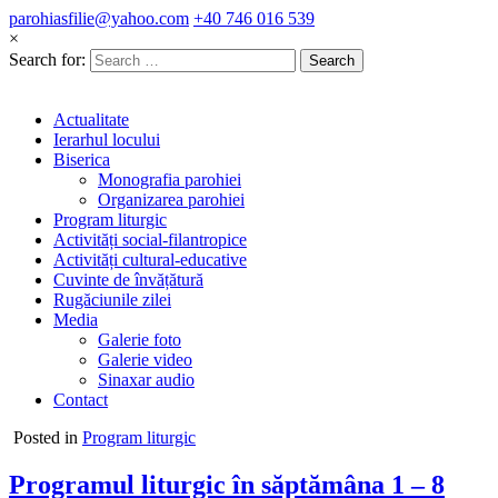
parohiasfilie@yahoo.com
+40 746 016 539
×
Search for:
Actualitate
Ierarhul locului
Biserica
Monografia parohiei
Organizarea parohiei
Program liturgic
Activități social-filantropice
Activități cultural-educative
Cuvinte de învățătură
Rugăciunile zilei
Media
Galerie foto
Galerie video
Sinaxar audio
Contact
Posted in
Program liturgic
Programul liturgic în săptămâna 1 – 8