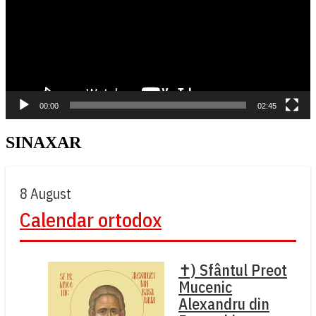
00:00
02:45
SINAXAR
8 August
Calendar ortodox
✝) Sfântul Preot
Mucenic
Alexandru din