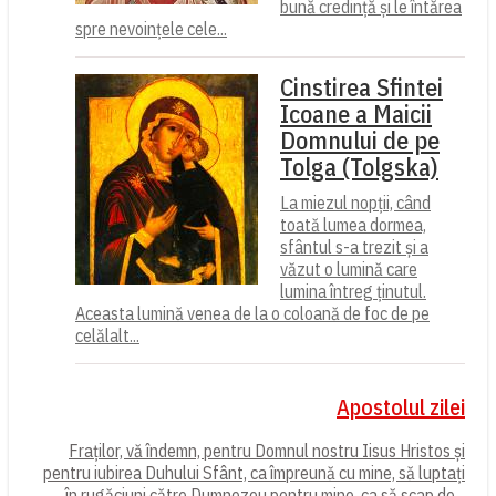
bună credință și le întărea
spre nevoințele cele...
Cinstirea Sfintei
Icoane a Maicii
Domnului de pe
Tolga (Tolgska)
La miezul nopții, când
toată lumea dormea,
sfântul s-a trezit și a
văzut o lumină care
lumina întreg ținutul.
Aceasta lumină venea de la o coloană de foc de pe
celălalt...
Apostolul zilei
Fraților, vă îndemn, pentru Domnul nostru Iisus Hristos și
pentru iubirea Duhului Sfânt, ca împreună cu mine, să luptați
în rugăciuni către Dumnezeu pentru mine, ca să scap de...