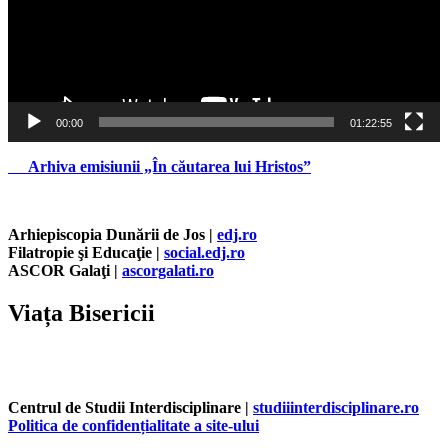
00:00
01:22:55
Arhiva emisiunii „În căutarea lui Hristos”
Arhiepiscopia Dunării de Jos |
edj.ro
Filatropie şi Educaţie |
social.edj.ro
ASCOR Galaţi |
ascorgalati.ro
Viața Bisericii
Centrul de Studii Interdisciplinare |
studiiinterdisciplinare.ro
Politica de confidențialitate a site-ului