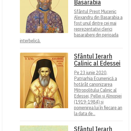
Basarabia
Sfântul Preot Mucenic
Alexandru din Basarabia a
fost unul dintre cei mai
reprezentativi clerici
basarabeni din perioada
interbelică.
Sfântul Ierarh
Calinic al Edessei
Pe 23 iunie 2020,
Patriarhia Ecumenică a
hotărât canonizarea
Mitropolitului Calinic al
Edessei, Pellei și Almopiei
(1919-1984) și
pomenirea lui în fiecare an
la data de...
Sfântul Ierarh