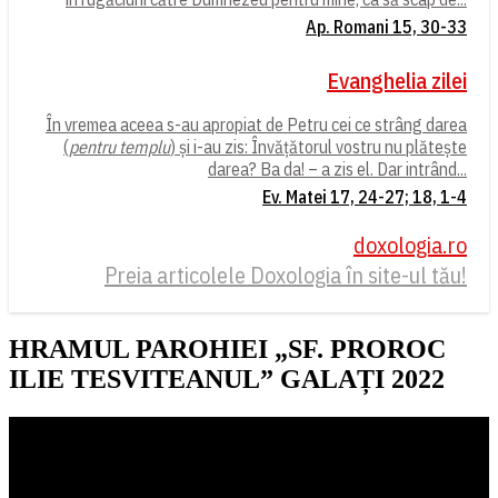
Ap. Romani 15, 30-33
Evanghelia zilei
În vremea aceea s-au apropiat de Petru cei ce strâng darea
(
pentru templu
) și i-au zis: Învățătorul vostru nu plătește
darea? Ba da! – a zis el. Dar intrând...
Ev. Matei 17, 24-27; 18, 1-4
doxologia.ro
Preia articolele Doxologia în site-ul tău!
HRAMUL PAROHIEI „SF. PROROC
ILIE TESVITEANUL” GALAȚI 2022
Player
video