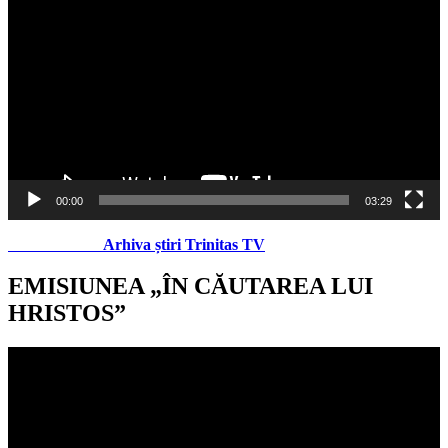
video
00:00
03:29
Arhiva știri Trinitas TV
EMISIUNEA „ÎN CĂUTAREA LUI
HRISTOS”
Player
video