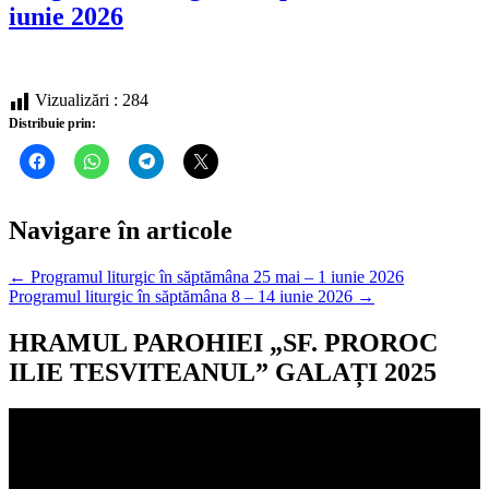
iunie 2026
Vizualizări :
284
Distribuie prin:
Navigare în articole
← Programul liturgic în săptămâna 25 mai – 1 iunie 2026
Programul liturgic în săptămâna 8 – 14 iunie 2026 →
HRAMUL PAROHIEI „SF. PROROC
ILIE TESVITEANUL” GALAȚI 2025
Player
video