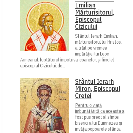
Emilian
Mărturisitorul,
Episcopul
Cizicului
Sfântul Ierarh Emilian,
mărturisitorul lui Hristos,
a trăit pe vremea
împărăției lui Leon
Armeanul, luptătorul împotriva icoanelor, și fiind el
episcop al Cizicului, de...
Sfântul Ierarh
Miron, Episcopul
Cretei
Pentru o viață
îmbunătățită ca aceasta a
fost pus preot al sfintei
biserici a lui Dumnezeu și
învăța popoarele sfânta