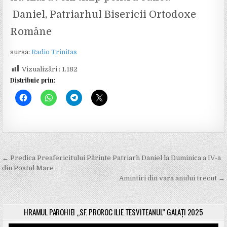
Daniel, Patriarhul Bisericii Ortodoxe
Române
sursa:
Radio Trinitas
Vizualizări :
1.182
Distribuie prin:
← Predica Preafericitului Părinte Patriarh Daniel la Duminica a IV-a
N
din Postul Mare
a
Amintiri din vara anului trecut →
v
i
HRAMUL PAROHIEI „SF. PROROC ILIE TESVITEANUL” GALAȚI 2025
g