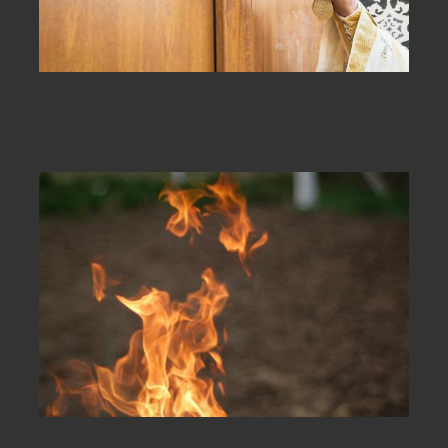
Harul lui Dumnezeu bate la ușa
fiecăruia