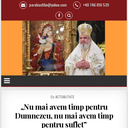
parohiasfilie@yahoo.com
+40 746 016 539
P
ACTUALITATE
O
„Nu mai avem timp pentru
S
T
Dumnezeu, nu mai avem timp
E
D
pentru suflet”
I