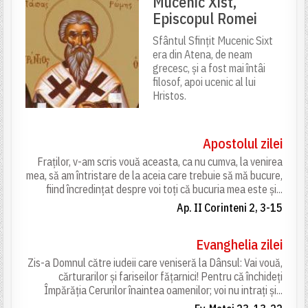
Mucenic Xist,
Episcopul Romei
Sfântul Sfințit Mucenic Sixt
era din Atena, de neam
grecesc, și a fost mai întâi
filosof, apoi ucenic al lui
Hristos.
Apostolul zilei
Fraților, v-am scris vouă aceasta, ca nu cumva, la venirea
mea, să am întristare de la aceia care trebuie să mă bucure,
fiind încredințat despre voi toți că bucuria mea este și...
Ap. II Corinteni 2, 3-15
Evanghelia zilei
Zis-a Domnul către iudeii care veniseră la Dânsul: Vai vouă,
cărturarilor și fariseilor fățarnici! Pentru că închideți
Împărăția Cerurilor înaintea oamenilor; voi nu intrați și...