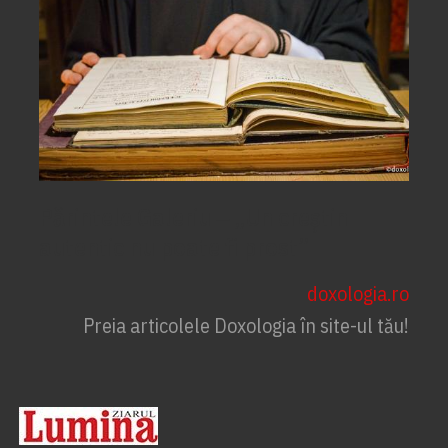
Părintele Galeriu ‒ „Un creștin
autentic nu poate fi prost”
doxologia.ro
Preia articolele Doxologia în site-ul tău!