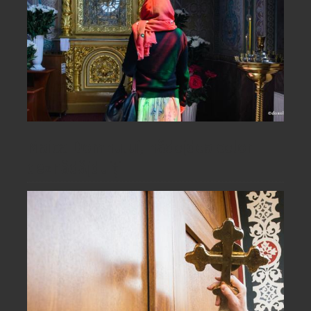
Maica Domnului, nădejdea celor
deznădăjduiți