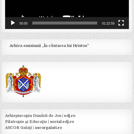
00:00
01:22:55
Arhiva emisiunii „În căutarea lui Hristos”
Arhiepiscopia Dunării de Jos |
edj.ro
Filatropie şi Educaţie |
social.edj.ro
ASCOR Galaţi |
ascorgalati.ro