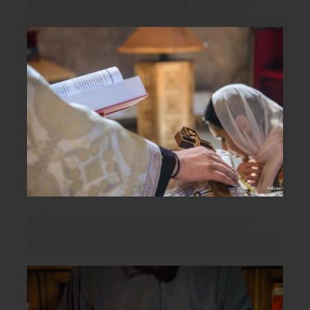
Cuvânt despre infernul neiubirii
Părintele Galeriu ‒ „Duhovnicul
trebuie să împărtășească Adevărul”