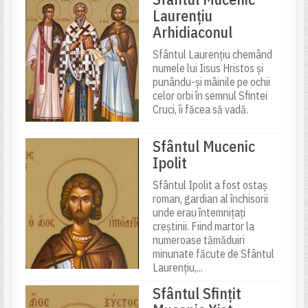
Laurențiu
Arhidiaconul
Sfântul Laurențiu chemând
numele lui Iisus Hristos și
punându-și mâinile pe ochii
celor orbi în semnul Sfintei
Cruci, îi făcea să vadă.
Sfântul Mucenic
Ipolit
Sfântul Ipolit a fost ostaș
roman, gardian al închisorii
unde erau întemnițați
creștinii. Fiind martor la
numeroase tămăduiri
minunate făcute de Sfântul
Laurențiu,...
Sfântul Sfințit