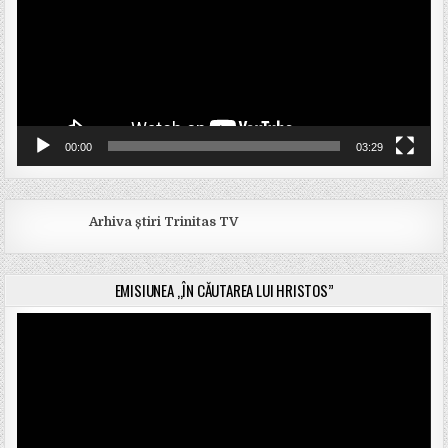
00:00
03:29
Arhiva știri Trinitas TV
EMISIUNEA „ÎN CĂUTAREA LUI HRISTOS”
Player
video