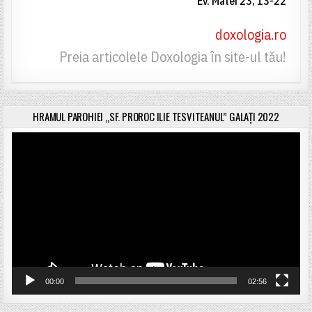
Ev. Matei 23, 13-22
doxologia.ro
Preia articolele Doxologia în site-ul tău!
HRAMUL PAROHIEI „SF. PROROC ILIE TESVITEANUL” GALAȚI 2022
Player
video
00:00
02:56