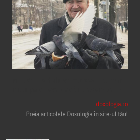
Milostenia duhovnicească – putem
milui pe cineva dacă nu avem bani?
doxologia.ro
Preia articolele Doxologia în site-ul tău!