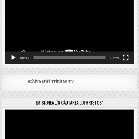
video
00:00
03:29
Arhiva știri Trinitas TV
EMISIUNEA „ÎN CĂUTAREA LUI HRISTOS”
Player
video