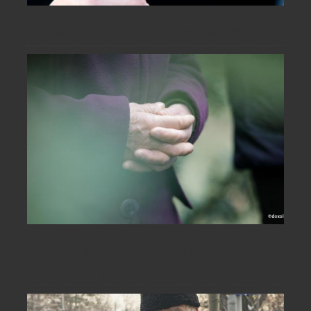
Deosebirea dintre rău și slăbiciune
Diavolii și patimile se izgonesc cu
rugăciune și cu post