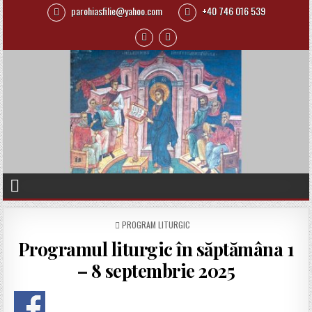
parohiasfilie@yahoo.com
+40 746 016 539
P
PROGRAM LITURGIC
O
Programul liturgic în săptămâna 1
S
T
– 8 septembrie 2025
E
D
I
N