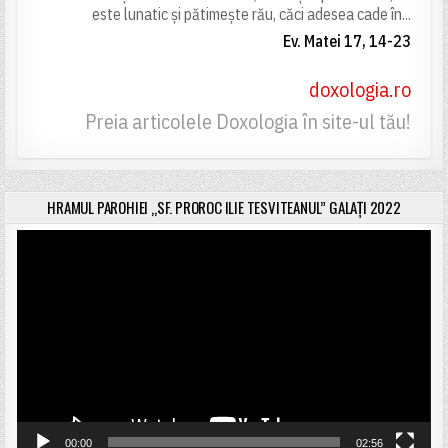
este lunatic și pătimește rău, căci adesea cade în...
Ev. Matei 17, 14-23
doxologia.ro
Preia articolele Doxologia în site-ul tău!
HRAMUL PAROHIEI „SF. PROROC ILIE TESVITEANUL” GALAȚI 2022
Player
video
00:00
02:56