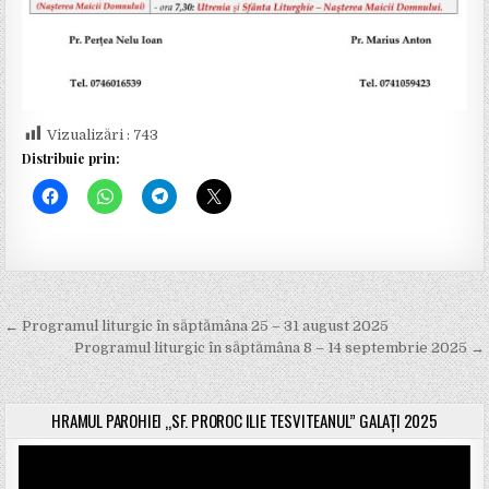
Vizualizări :
743
Distribuie prin:
← Programul liturgic în săptămâna 25 – 31 august 2025
N
Programul liturgic în săptămâna 8 – 14 septembrie 2025 →
a
v
HRAMUL PAROHIEI „SF. PROROC ILIE TESVITEANUL” GALAȚI 2025
i
Player
g
video