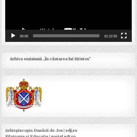
00:00
01:22:55
Arhiva emisiunii „În căutarea lui Hristos”
Arhiepiscopia Dunării de Jos |
edj.ro
Filatropie şi Educaţie |
social.edj.ro