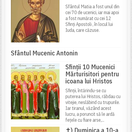
Sfântul Matia a fost unul din
cei 70 de ucenici, iar mai apoi
a fost numărat cu cei 12
Sfinți Apostoli , în locul lui
Iuda, care căzuse.
Sfântul Mucenic Antonin
Sfinții 10 Mucenici
Mărturisitori pentru
icoana lui Hristos
Sfinții, întărindu-se cu
puterea lui Hristos, răbdau cu
vitejie, neslăbind cu trupurile.
Iar tiranul, văzând acest
lucru, a poruncit să le ardă
fețele cu fiare arse,...
✝) Duminica a 10-a