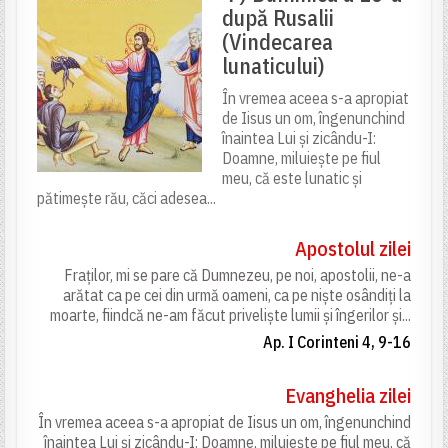
după Rusalii
(Vindecarea
lunaticului)
În vremea aceea s-a apropiat
de Iisus un om, îngenunchind
înaintea Lui și zicându-I:
Doamne, miluiește pe fiul
meu, că este lunatic și
pătimește rău, căci adesea...
Apostolul zilei
Fraților, mi se pare că Dumnezeu, pe noi, apostolii, ne-a
arătat ca pe cei din urmă oameni, ca pe niște osândiți la
moarte, fiindcă ne-am făcut priveliște lumii și îngerilor și...
Ap. I Corinteni 4, 9-16
Evanghelia zilei
În vremea aceea s-a apropiat de Iisus un om, îngenunchind
înaintea Lui și zicându-I: Doamne, miluiește pe fiul meu, că