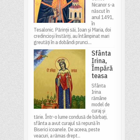
Nicanor s-a
născut în
anul 1491,
în
Tesalonic. Părinții săi, Ioan și Maria, doi
credincioși înstăriți, au întâmpinat mari
greutăți în a dobândi prunci....
Sfânta
Irina,
Împără
teasa
Sfânta
Irina
rămâne
model de
curaj și
tărie. Într-o lume condusă de bărbați,
sfânta a avut curajul să repună în
Biserici icoanele. De aceea, peste
veacuri, a rămas drept...