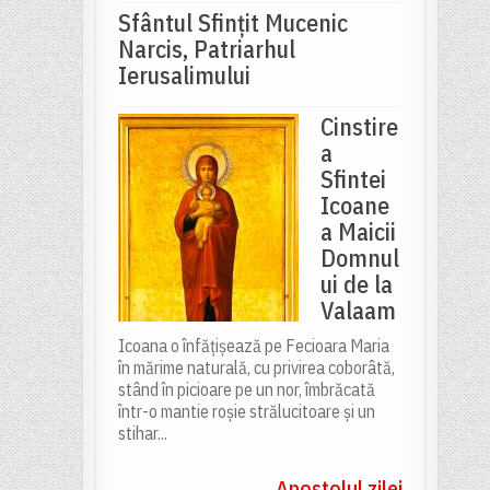
Sfântul Sfinţit Mucenic
Narcis, Patriarhul
Ierusalimului
Cinstire
a
Sfintei
Icoane
a Maicii
Domnul
ui de la
Valaam
Icoana o înfățișează pe Fecioara Maria
în mărime naturală, cu privirea coborâtă,
stând în picioare pe un nor, îmbrăcată
într-o mantie roșie strălucitoare și un
stihar...
Apostolul zilei