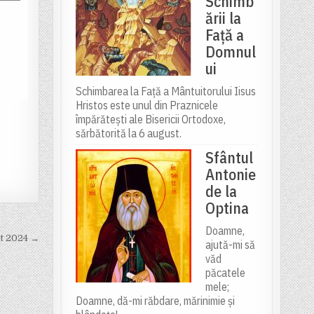
Schimb
ării la
Față a
Domnul
ui
Schimbarea la Față a Mântuitorului Iisus
Hristos este unul din Praznicele
împărătești ale Bisericii Ortodoxe,
sărbătorită la 6 august.
Sfântul
Antonie
de la
Optina
Doamne,
st 2024 →
ajută-mi să
văd
păcatele
mele;
Doamne, dă-mi răbdare, mărinimie şi