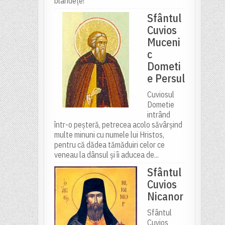
blândeţe!
Sfântul
Cuvios
Muceni
c
Dometi
e Persul
Cuviosul
Dometie
intrând
într-o peșteră, petrecea acolo săvârșind
multe minuni cu numele lui Hristos,
pentru că dădea tămăduiri celor ce
veneau la dânsul și îi aducea de...
Sfântul
Cuvios
Nicanor
Sfântul
Cuvios