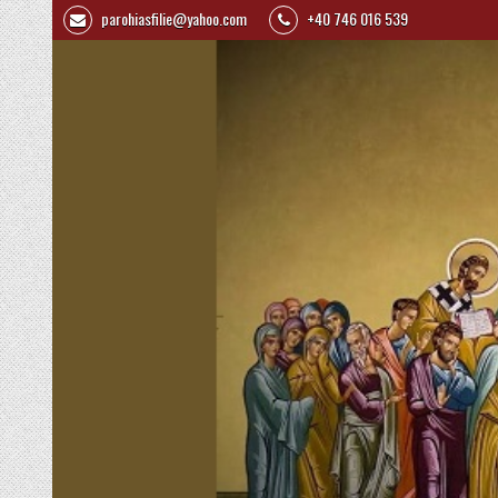
parohiasfilie@yahoo.com
+40 746 016 539