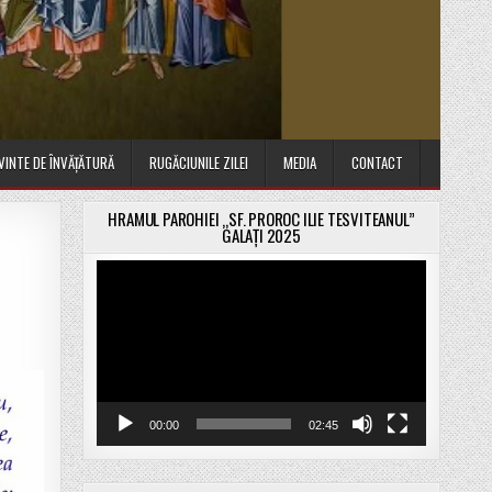
VINTE DE ÎNVĂȚĂTURĂ
RUGĂCIUNILE ZILEI
MEDIA
CONTACT
HRAMUL PAROHIEI „SF. PROROC ILIE TESVITEANUL”
GALAȚI 2025
Player
video
00:00
02:45