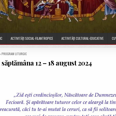
IC
ACTIVITĂȚI SOCIAL-FILANTROPICE
ACTIVITĂȚI CULTURAL-EDUCATIVE
CU
P
PROGRAM LITURGIC
O
 săptămâna 12 – 18 august 2024
S
T
E
D
I
N