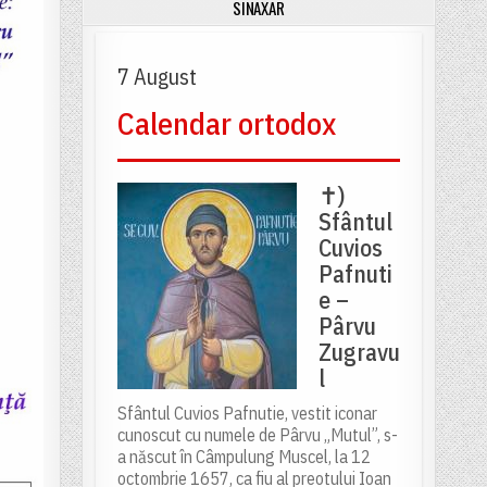
SINAXAR
7 August
Calendar ortodox
✝)
Sfântul
Cuvios
Pafnuti
e –
Pârvu
Zugravu
l
Sfântul Cuvios Pafnutie, vestit iconar
cunoscut cu numele de Pârvu „Mutul”, s-
a născut în Câmpulung Muscel, la 12
octombrie 1657, ca fiu al preotului Ioan