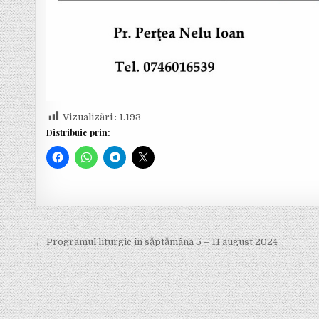
Vizualizări :
1.193
Distribuie prin:
← Programul liturgic în săptămâna 5 – 11 august 2024
N
a
v
i