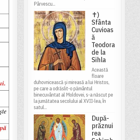
Pârvescu...
✝)
Sfânta
Cuvioas
ă
Teodora
de la
Sihla
Această
floare
duhovnicească și mireasă a lui Hristos,
pe care a odrăslit-o pământul
binecuvântat al Moldovei, s-a născut pe
la jumătatea secolului al XVII-lea, în
satul...
După-
prăznui
rea