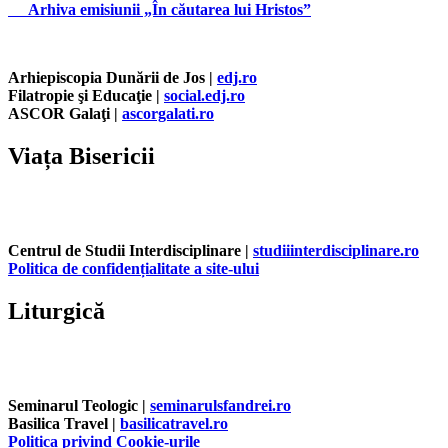
Arhiva emisiunii „În căutarea lui Hristos”
Arhiepiscopia Dunării de Jos |
edj.ro
Filatropie şi Educaţie |
social.edj.ro
ASCOR Galaţi |
ascorgalati.ro
Viața Bisericii
Centrul de Studii Interdisciplinare |
studiiinterdisciplinare.ro
Politica de confidențialitate a site-ului
Liturgică
Seminarul Teologic |
seminarulsfandrei.ro
Basilica Travel |
basilicatravel.ro
Politica privind Cookie-urile