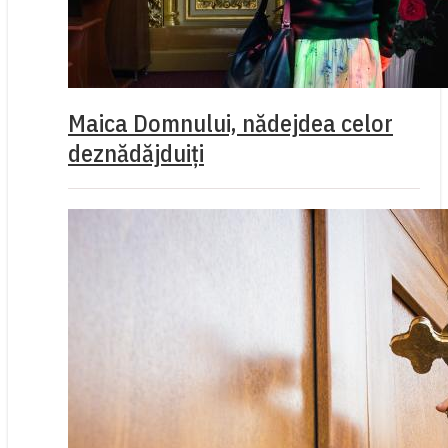
Maica Domnului, nădejdea celor
deznădăjduiți