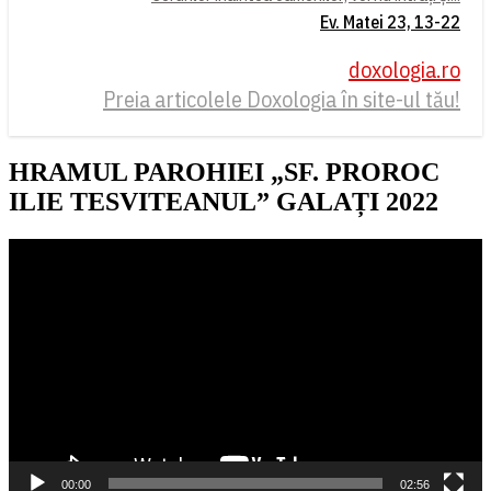
Ev. Matei 23, 13-22
doxologia.ro
Preia articolele Doxologia în site-ul tău!
HRAMUL PAROHIEI „SF. PROROC
ILIE TESVITEANUL” GALAȚI 2022
Player
video
00:00
02:56