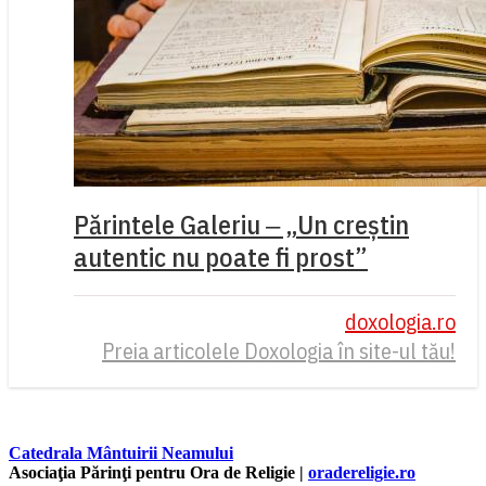
Părintele Galeriu ‒ „Un creștin
autentic nu poate fi prost”
doxologia.ro
Preia articolele Doxologia în site-ul tău!
Catedrala Mântuirii Neamului
Asociaţia Părinţi pentru Ora de Religie |
oradereligie.ro