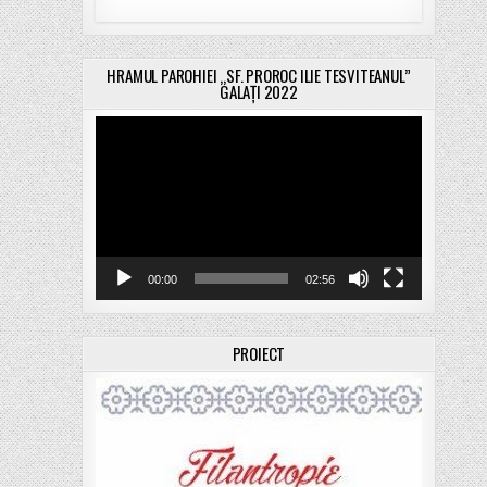
HRAMUL PAROHIEI „SF. PROROC ILIE TESVITEANUL”
GALAȚI 2022
Player
video
00:00
02:56
PROIECT