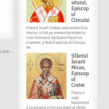
sitorul,
Episcop
ul
Cizicului
Sfântul Ierarh Emilian, mărturisitorul lui
Hristos, a trăit pe vremea împărăției lui
Leon Armeanul, luptătorul împotriva
icoanelor, și fiind el episcop al Cizicului,
de...
ie 2021 →
Sfântul
Ierarh
Miron,
Episcop
ul
Cretei
Pentru o
viață
îmbunătățit
ă ca aceasta a fost pus preot al sfintei