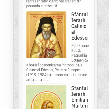
reprezentativi clerici basarabeni din
perioada interbelică.
Sfântul
Ierarh
Calinic
al
Edessei
Pe 23 iunie
2020,
Patriarhia
Ecumenică
a hotărât canonizarea Mitropolitului
Calinic al Edessei, Pellei și Almopiei
(1919-1984) și pomenirea lui în fiecare
an la data de...
Sfântul
Ierarh
Emilian
Mărturi