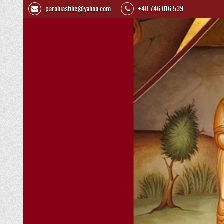
parohiasfilie@yahoo.com
+40 746 016 539