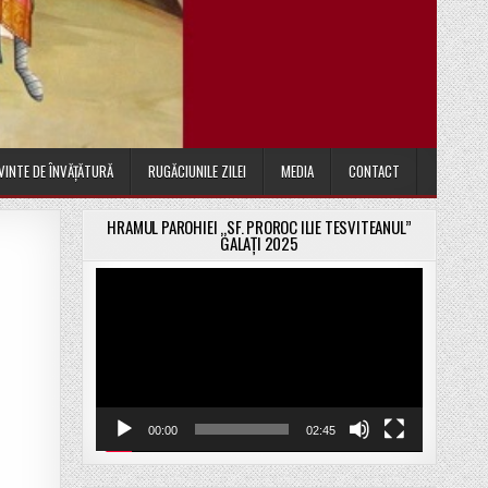
VINTE DE ÎNVĂȚĂTURĂ
RUGĂCIUNILE ZILEI
MEDIA
CONTACT
HRAMUL PAROHIEI „SF. PROROC ILIE TESVITEANUL”
GALAȚI 2025
Player
video
00:00
02:45