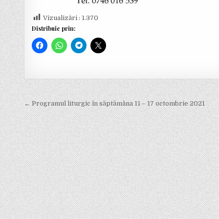
Vizualizări :
1.370
Distribuie prin:
← Programul liturgic în săptămâna 11 – 17 octombrie 2021
N
a
v
i
g
a
r
e