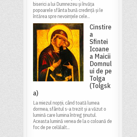
biserici a lui Dumnezeu și învăța
popoarele sfânta bună credință și le
întărea spre nevoințele cele...
Cinstire
a
Sfintei
Icoane
a Maicii
Domnul
ui de pe
Tolga
(Tolgsk
a)
La miezul nopții, când toată lumea
dormea, sfântul s-a trezit și a văzut o
lumină care lumina întreg ținutul.
Aceasta lumină venea de la o coloană de
foc de pe celălalt...