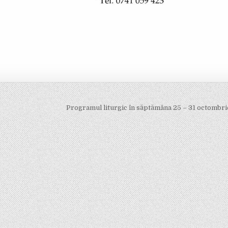
Programul liturgic în săptămâna 25 – 31 octombr