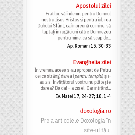
Apostolul zilei
Fraților, vă îndemn, pentru Domnul
nostru Iisus Hristos și pentru iubirea
Duhului Sfânt, ca împreună cu mine, să
luptați în rugăciuni către Dumnezeu
pentru mine, ca să scap de...
Ap. Romani 15, 30-33
Evanghelia zilei
În vremea aceea s-au apropiat de Petru
cei ce strâng darea (
pentru templu
) și i-
au zis: Învățătorul vostru nu plătește
darea? Ba da! – a zis el. Dar intrând...
Ev. Matei 17, 24-27; 18, 1-4
doxologia.ro
Preia articolele Doxologia în
site-ul tău!