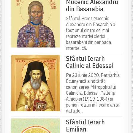
Mucenic Alexandru
din Basarabia
Sfântul Preot Mucenic
Alexandru din Basarabia a
fost unul dintre cei mai
reprezentativi clerici
basarabeni din perioada
interbelică.
Sfântul Ierarh
Calinic al Edessei
Pe 23 iunie 2020, Patriarhia
Ecumenică a hotărât
canonizarea Mitropolitului
Calinic al Edessei, Pellei și
Almopiei (1919-1984) și
pomenirea lui în fiecare an la
data de...
Sfântul Ierarh
Emilian