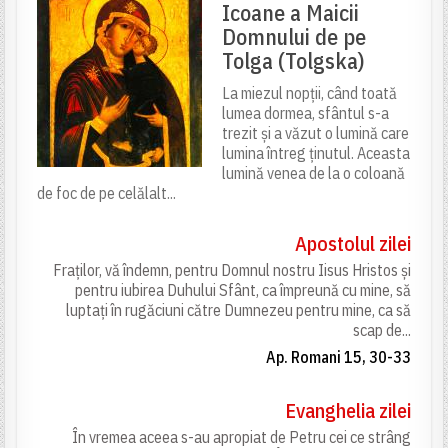
Icoane a Maicii
Domnului de pe
Tolga (Tolgska)
La miezul nopții, când toată
lumea dormea, sfântul s-a
trezit și a văzut o lumină care
lumina întreg ținutul. Aceasta
lumină venea de la o coloană
de foc de pe celălalt...
Apostolul zilei
Fraților, vă îndemn, pentru Domnul nostru Iisus Hristos și
pentru iubirea Duhului Sfânt, ca împreună cu mine, să
luptați în rugăciuni către Dumnezeu pentru mine, ca să
scap de...
Ap. Romani 15, 30-33
Evanghelia zilei
În vremea aceea s-au apropiat de Petru cei ce strâng