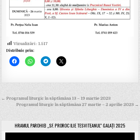
Vizualizări :
1.517
Distribuie prin:
← Programul liturgic în săptămâna 13 – 19 martie 2023
N
Programul liturgic în săptămâna 27 martie – 2 aprilie 2023 →
a
v
HRAMUL PAROHIEI „SF. PROROC ILIE TESVITEANUL” GALAȚI 2025
i
Player
g