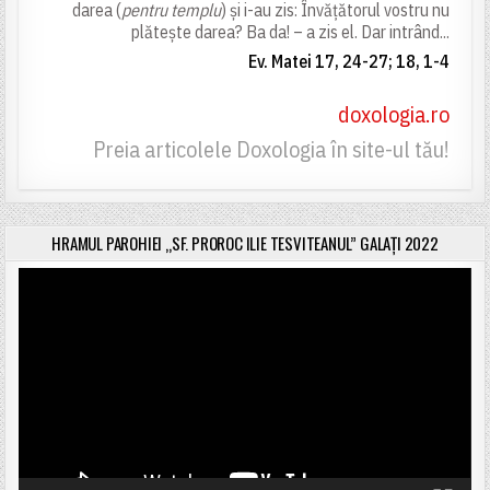
darea (
pentru templu
) și i-au zis: Învățătorul vostru nu
plătește darea? Ba da! – a zis el. Dar intrând...
Ev. Matei 17, 24-27; 18, 1-4
doxologia.ro
Preia articolele Doxologia în site-ul tău!
HRAMUL PAROHIEI „SF. PROROC ILIE TESVITEANUL” GALAȚI 2022
Player
video