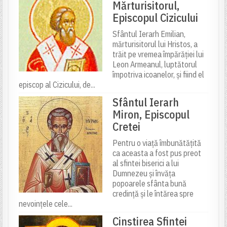
Mărturisitorul,
Episcopul Cizicului
Sfântul Ierarh Emilian,
mărturisitorul lui Hristos, a
trăit pe vremea împărăției lui
Leon Armeanul, luptătorul
împotriva icoanelor, și fiind el
episcop al Cizicului, de...
Sfântul Ierarh
Miron, Episcopul
Cretei
Pentru o viață îmbunătățită
ca aceasta a fost pus preot
al sfintei biserici a lui
Dumnezeu și învăța
popoarele sfânta bună
credință și le întărea spre
nevoințele cele...
Cinstirea Sfintei