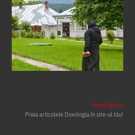
Postul ne aduce aminte de Cerul pe
care îl purtăm în noi
doxologia.ro
Preia articolele Doxologia în site-ul tău!