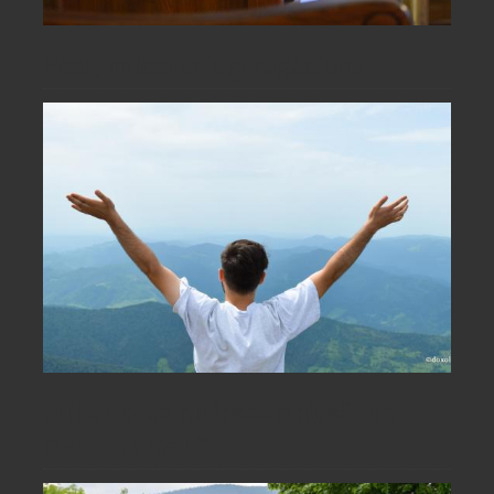
Post, milostenie și rugăciune
„Libertatea nu înseamnă să fac
ceea ce vreau”