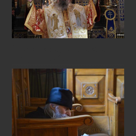
În ceasul ispitei, pe toate să le
primiți prin rugăciune