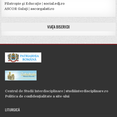
Filatropie şi Educaţie |
social.edj.ro
ASCOR Galaţi |
ascorgalati.ro
VIAȚA BISERICII
Centrul de Studii Interdisciplinare |
studiiinterdisciplinare.ro
Politica de confidențialitate a site-ului
LITURGICĂ