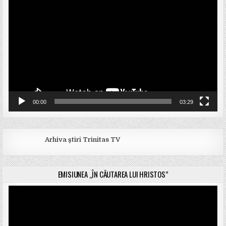
video
00:00
03:29
Arhiva știri Trinitas TV
EMISIUNEA „ÎN CĂUTAREA LUI HRISTOS”
Player
video