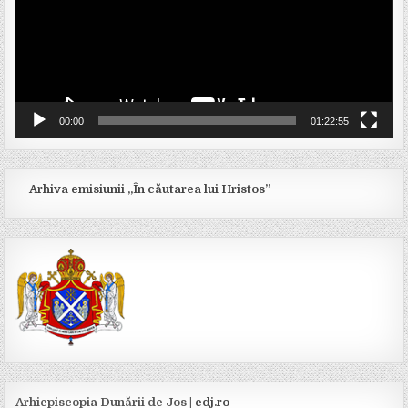
00:00
01:22:55
Arhiva emisiunii „În căutarea lui Hristos”
Arhiepiscopia Dunării de Jos |
edj.ro