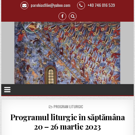
parohiasfilie@yahoo.com
+40 746 016 539
P
PROGRAM LITURGIC
O
Programul liturgic în săptămâna
S
T
20 – 26 martie 2023
E
D