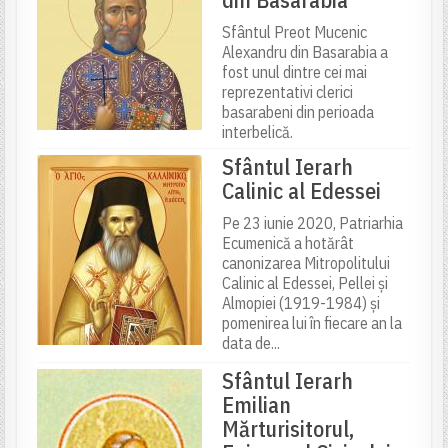
Sfântul Preot Mucenic
Alexandru din Basarabia a
fost unul dintre cei mai
reprezentativi clerici
basarabeni din perioada
interbelică.
Sfântul Ierarh
Calinic al Edessei
Pe 23 iunie 2020, Patriarhia
Ecumenică a hotărât
canonizarea Mitropolitului
Calinic al Edessei, Pellei și
Almopiei (1919-1984) și
pomenirea lui în fiecare an la
data de...
Sfântul Ierarh
Emilian
Mărturisitorul,