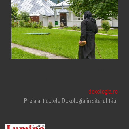
Postul ne aduce aminte de Cerul pe
care îl purtăm în noi
doxologia.ro
Preia articolele Doxologia în site-ul tău!