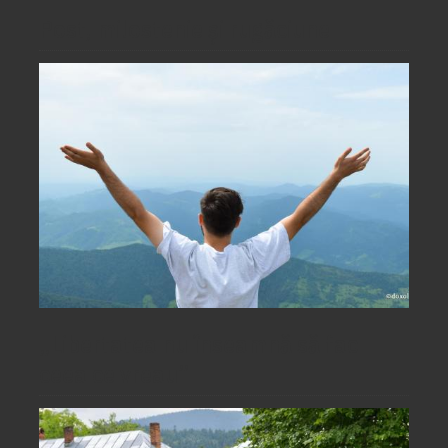
Post, milostenie și rugăciune
„Libertatea nu înseamnă să fac
ceea ce vreau”