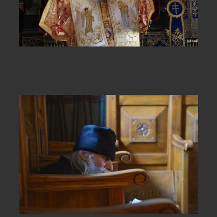
În ceasul ispitei, pe toate să le
primiți prin rugăciune