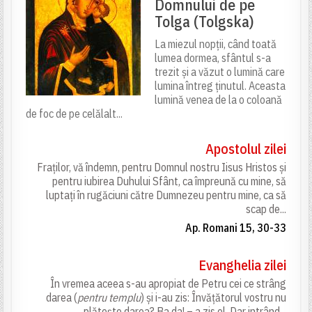
Domnului de pe
Tolga (Tolgska)
La miezul nopții, când toată
lumea dormea, sfântul s-a
trezit și a văzut o lumină care
lumina întreg ținutul. Aceasta
lumină venea de la o coloană
de foc de pe celălalt...
Apostolul zilei
Fraților, vă îndemn, pentru Domnul nostru Iisus Hristos și
pentru iubirea Duhului Sfânt, ca împreună cu mine, să
luptați în rugăciuni către Dumnezeu pentru mine, ca să
scap de...
Ap. Romani 15, 30-33
Evanghelia zilei
În vremea aceea s-au apropiat de Petru cei ce strâng
darea (
pentru templu
) și i-au zis: Învățătorul vostru nu
plătește darea? Ba da! – a zis el. Dar intrând...