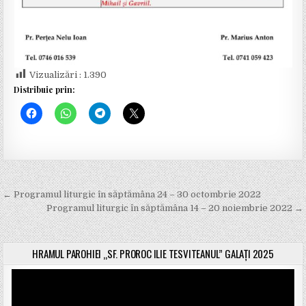
Vizualizări :
1.390
Distribuie prin:
← Programul liturgic în săptămâna 24 – 30 octombrie 2022
N
Programul liturgic în săptămâna 14 – 20 noiembrie 2022 →
a
v
HRAMUL PAROHIEI „SF. PROROC ILIE TESVITEANUL” GALAȚI 2025
i
Player
g
video
a