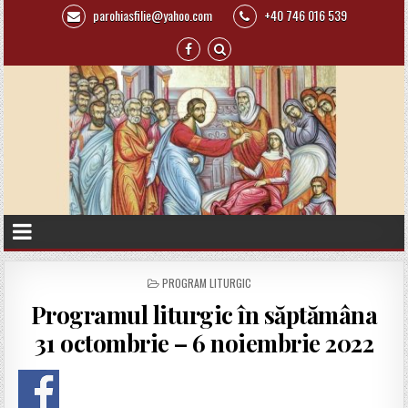
parohiasfilie@yahoo.com
+40 746 016 539
P
PROGRAM LITURGIC
O
Programul liturgic în săptămâna
S
T
31 octombrie – 6 noiembrie 2022
E
D
I
N