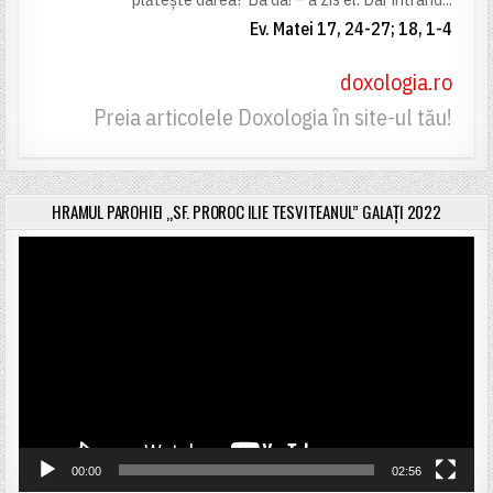
Ev. Matei 17, 24-27; 18, 1-4
doxologia.ro
Preia articolele Doxologia în site-ul tău!
HRAMUL PAROHIEI „SF. PROROC ILIE TESVITEANUL” GALAȚI 2022
Player
video
00:00
02:56