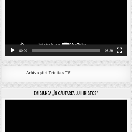
00:00
03:29
Arhiva știri Trinitas TV
EMISIUNEA „ÎN CĂUTAREA LUI HRISTOS”
Player
video