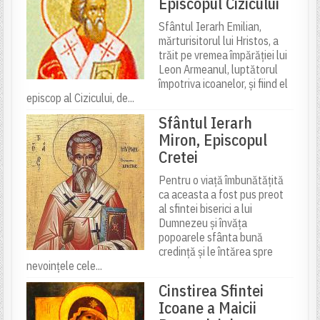
Episcopul Cizicului
Sfântul Ierarh Emilian,
mărturisitorul lui Hristos, a
trăit pe vremea împărăției lui
Leon Armeanul, luptătorul
împotriva icoanelor, și fiind el
episcop al Cizicului, de...
Sfântul Ierarh
Miron, Episcopul
Cretei
Pentru o viață îmbunătățită
ca aceasta a fost pus preot
al sfintei biserici a lui
Dumnezeu și învăța
popoarele sfânta bună
credință și le întărea spre
nevoințele cele...
Cinstirea Sfintei
Icoane a Maicii