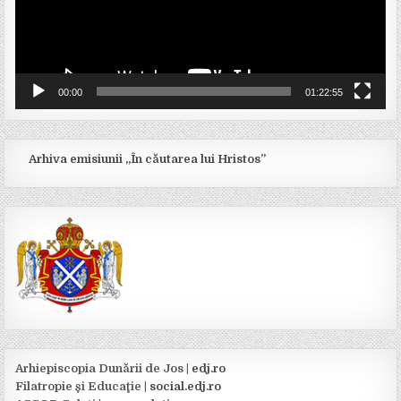
00:00
01:22:55
Arhiva emisiunii „În căutarea lui Hristos”
Arhiepiscopia Dunării de Jos |
edj.ro
Filatropie şi Educaţie |
social.edj.ro