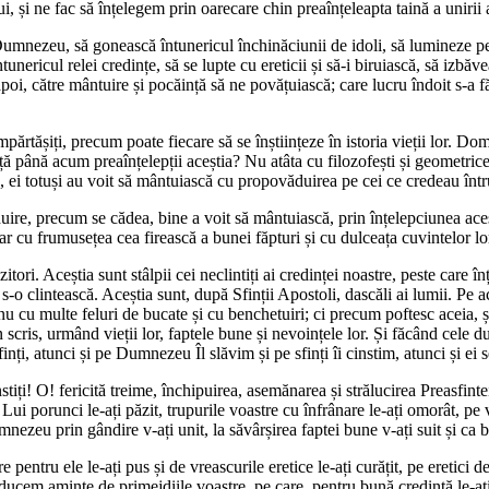
ui, și ne fac să înțelegem prin oarecare chin preaînțeleapta taină a unirii 
umnezeu, să gonească întunericul închinăciunii de idoli, să lumineze pe n
nericul relei credințe, să se lupte cu ereticii și să-i biruiască, să izbăv
poi, către mântuire și pocăință să ne povățuiască; care lucru îndoit s-a făc
mpărtășiți, precum poate fiecare să se înștiințeze în istoria vieții lor. Do
ă până acum preaînțelepții aceștia? Nu atâta cu filozofești și geometriceșt
i totuși au voit să mântuiască cu propovăduirea pe cei ce credeau într
 precum se cădea, bine a voit să mântuiască, prin înțelepciunea acestor
iar cu frumusețea cea firească a bunei făpturi și cu dulceața cuvintelor l
ri. Aceștia sunt stâlpii cei neclintiți ai credinței noastre, peste care în
 s-o clintească. Aceștia sunt, după Sfinții Apostoli, dascăli ai lumii. Pe 
nu cu multe feluri de bucate și cu benchetuiri; ci precum poftesc aceia, 
n scris, urmând vieții lor, faptele bune și nevoințele lor. Și făcând cel
ți, atunci și pe Dumnezeu Îl slăvim și pe sfinți îi cinstim, atunci și ei 
stiți! O! fericită treime, închipuirea, asemănarea și strălucirea Preasfint
i porunci le-ați păzit, trupurile voastre cu înfrânare le-ați omorât, pe vo
nezeu prin gândire v-ați unit, la săvârșirea faptei bune v-ați suit și ca bă
 pentru ele le-ați pus și de vreascurile eretice le-ați curățit, pe eretici d
. Ne aducem aminte de primejdiile voastre, pe care, pentru bună credință le-a