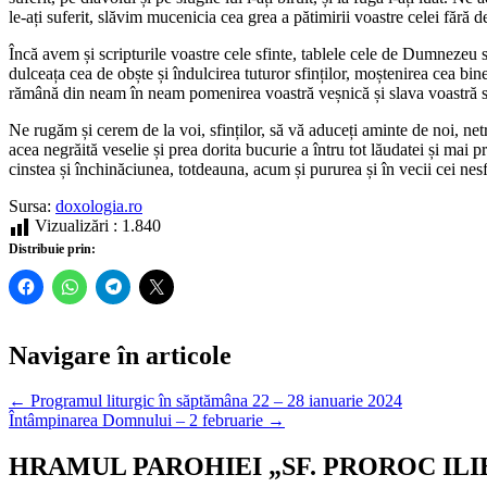
le-ați suferit, slăvim mucenicia cea grea a pătimirii voastre celei fără d
Încă avem și scripturile voastre cele sfinte, tablele cele de Dumnezeu s
dulceața cea de obște și îndulcirea tuturor sfinților, moștenirea cea bine
rămână din neam în neam pomenirea voastră veșnică și slava voastră s
Ne rugăm și cerem de la voi, sfinților, să vă aduceți aminte de noi, netre
acea negrăită veselie și prea dorita bucurie a întru tot lăudatei și ma
cinstea și închinăciunea, totdeauna, acum și pururea și în vecii cei nesf
Sursa:
doxologia.ro
Vizualizări :
1.840
Distribuie prin:
Navigare în articole
← Programul liturgic în săptămâna 22 – 28 ianuarie 2024
Întâmpinarea Domnului – 2 februarie →
HRAMUL PAROHIEI „SF. PROROC ILI