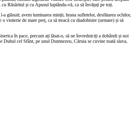
, cu Răsăritul și cu Apusul luptându-vă, ca să învățați pe toți.
l-a glăsuit; avem luminarea minții, hrana sufletelor, desfătarea ochilor,
e o vistierie de mare preț, ca să treacă cu diadohisire (urmare) și să
Biserica în pace, precum ați lăsat-o, să ne învredniciți a dobândi și noi
și pe Duhul cel Sfânt, pe unul Dumnezeu, Căruia se cuvine toată slava,