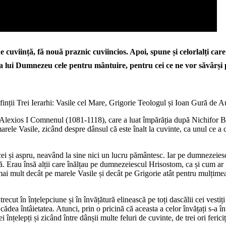
de cuviință, fă nouă praznic cuviincios. Apoi, spune și celorlalți c
ea lui Dumnezeu cele pentru mântuire, pentru cei ce ne vor săvârși 
finții Trei Ierarhi: Vasile cel Mare, Grigorie Teologul și Ioan Gură de A
lui Alexios I Comnenul (1081-1118), care a luat împărăția după Nichifor Bo
rele Vasile, zicând despre dânsul că este înalt la cuvinte, ca unul ce a cer
icei și aspru, neavând la sine nici un lucru pământesc. Iar pe dumnezeies
ință. Erau însă alții care înălțau pe dumnezeiescul Hrisostom, ca și cum 
u mai mult decât pe marele Vasile și decât pe Grigorie atât pentru mulțime
ecut în înțelepciune și în învățătură elinească pe toți dascălii cei vestiți
 cădea întâietatea. Atunci, prin o pricină că aceasta a celor învățați s-a 
 cei înțelepți și zicând între dânșii multe feluri de cuvinte, de trei ori feri