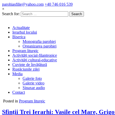
parohiasfilie@yahoo.com
+40 746 016 539
×
Search for:
Actualitate
Ierarhul locului
Biserica
Monografia parohiei
Organizarea parohiei
Program liturgic
Activități social-filantropice
Activități cultural-educative
Cuvinte de învățătură
Rugăciunile zilei
Media
Galerie foto
Galerie video
Sinaxar audio
Contact
Posted in
Program liturgic
Sfinții Trei Ierarhi: Vasile cel Mare, Grig