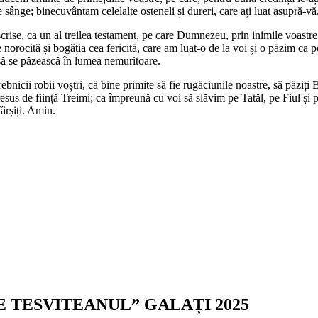
e sânge; binecuvântam celelalte osteneli și dureri, care ați luat asupră-vă
crise, ca un al treilea testament, pe care Dumnezeu, prin inimile voastre 
 norocită și bogăția cea fericită, care am luat-o de la voi și o păzim ca p
ă se păzească în lumea nemuritoare.
bnicii robii voștri, că bine primite să fie rugăciunile noastre, să păziți 
i presus de ființă Treimi; ca împreună cu voi să slăvim pe Tatăl, pe Fiul 
ârșiți. Amin.
E TESVITEANUL” GALAȚI 2025