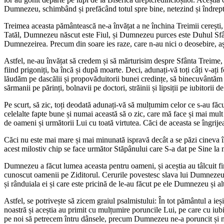
Dumnezeu, schimbând și prefăcând totul spre bine, netezind și îndrept
Treimea aceasta pământească ne-a învățat a ne închina Treimii cerești,
Tatăl, Dumnezeu născut este Fiul, și Dumnezeu purces este Duhul Sfân
Dumnezeirea. Precum din soare ies raze, care n-au nici o deosebire, așa 
Astfel, ne-au învățat să credem și să mărturisim despre Sfânta Treime, ce
fiind prigoniți, ba încă și după moarte. Deci, adunați-vă toți câți v-ați f
lăudăm pe dascălii și propovăduitorii bunei credințe, să binecuvântăm c
sărmanii pe părinți, bolnavii pe doctori, străinii și lipsiții pe iubitorii de
Pe scurt, să zic, toți deodată adunați-vă să mulțumim celor ce s-au făcut
celelalte fapte bune și numai această să o zic, care mă face și mai mul
de oameni și următorii Lui cu toată virtutea. Căci de aceasta se îngr
Căci nu este mai mare și mai minunată ispravă decât a se păzi cineva î
acest milostiv chip se face următor Stăpânului care S-a dat pe Sine la m
Dumnezeu a făcut lumea aceasta pentru oameni, și aceștia au tâlcuit fire
cunoscut oamenii pe Ziditorul. Cerurile povestesc slava lui Dumnezeu p
și rânduiala ei și care este pricină de le-au făcut pe ele Dumnezeu și a
Astfel, se potrivește să zicem graiul psalmistului: În tot pământul a i
noastră și aceștia au primit cu mulțumire poruncile Lui, pe care cu iubi
pe noi să petrecem întru dânsele, precum Dumnezeu ne-a poruncit și n