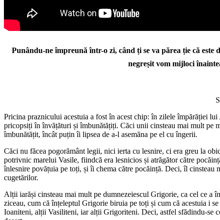
Punându-ne împreună într-o zi, când ți se va părea ție că este 
negreșit vom mijloci înaint
S
Pricina praznicului acestuia a fost în acest chip: în zilele împărăției 
pricopsiți în învățături și îmbunătățiți. Căci unii cinsteau mai mult pe ma
îmbunătățit, încât puțin îi lipsea de a-l asemăna pe el cu îngerii.
Căci nu făcea pogorământ legii, nici ierta cu lesnire, ci era greu la ob
potrivnic marelui Vasile, fiindcă era lesnicios și atrăgător către pocă
înlesnire povățuia pe toți, și îi chema către pocăință. Deci, îl cinstea
cugetărilor.
Alții iarăși cinsteau mai mult pe dumnezeiescul Grigorie, ca cel ce a într
ziceau, cum că înțeleptul Grigorie biruia pe toți și cum că acestuia i se
Ioaniteni, alții Vasiliteni, iar alții Grigoriteni. Deci, astfel sfădindu-se