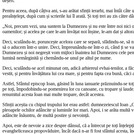
deșert.
Pentru aceea, după câțiva ani, s-au arătat sfinții ierarhi, mai întâi câte 
preaînțelept, după cum și scrierile lui îl arată. Și toți trei au zis către d
„Noi, precum vezi, una suntem la Dumnezeu și nu este între noi nici o 
oamenilor; și acelea pe care le-am învățat noi înșine, le-am dat și altora
Deci, sculându-te, poruncește acelora care se separă, sfădindu-se, să n
să o aducem într-o unire. Deci, împreunându-ne într-o zi, când ți se va
Dumnezeu și noi negreșit vom mijloci înaintea lui Dumnezeu cele pentru 
lumină nemărginită și chemându-se unul pe altul pe nume.
Deci, sculându-se acel minunat om, adică arhiereul evhai-tenilor, a făcu
vestit, și pentru învățătura lui cea mare, și pentru fapta cea bună, căci 
Astfel, Sfântul episcop Ioan, găsind în luna ianuarie prăznuindu-se toți
pe toți, împodobindu-se pomenirea lor cu canoane, cu tropare și laude, pr
renumitul acesta Ioan mai multe tropare, decât acestea.
Sfinții aceștia cu chipul trupului lor erau astfel: dumnezeiescul Ioan „
pleoapele ochilor adâncite și luminile lor mari. Apoi, i se arăta multă v
adâncite înăuntru, de multă postire și nevoință.
Apoi, este de nevoie a zice despre dânsul, că a întrecut pe toți înțelepți
evangheliceasca propovăduire, încât dacă n-ar fi fost sfântul acesta, în