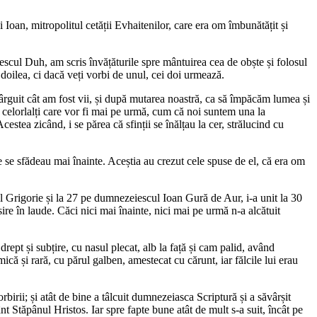
ui Ioan, mitropolitul cetății Evhaitenilor, care era om îmbunătățit și
scul Duh, am scris învățăturile spre mântuirea cea de obște și folosul
l doilea, ci dacă veți vorbi de unul, cei doi urmează.
sârguit cât am fost vii, și după mutarea noastră, ca să împăcăm lumea și
i celorlalți care vor fi mai pe urmă, cum că noi suntem una la
tea zicând, i se părea că sfinții se înălțau la cer, strălucind cu
e se sfădeau mai înainte. Aceștia au crezut cele spuse de el, că era om
cul Grigorie și la 27 pe dumnezeiescul Ioan Gură de Aur, i-a unit la 30
ire în laude. Căci nici mai înainte, nici mai pe urmă n-a alcătuit
ept și subțire, cu nasul plecat, alb la față și cam palid, având
ică și rară, cu părul galben, amestecat cu cărunt, iar fălcile lui erau
rbirii; și atât de bine a tâlcuit dumnezeiasca Scriptură și a săvârșit
t Stăpânul Hristos. Iar spre fapte bune atât de mult s-a suit, încât pe