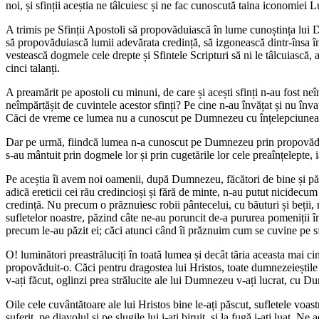
noi, și sfinții aceștia ne tâlcuiesc și ne fac cunoscută taina iconomiei L
A trimis pe Sfinții Apostoli să propovăduiască în lume cunoștința lui D
să propovăduiască lumii adevărata credință, să izgonească dintr-însa întu
vestească dogmele cele drepte și Sfintele Scripturi să ni le tâlcuiască, a
cinci talanți.
A preamărit pe apostoli cu minuni, de care și acești sfinți n-au fost neî
neîmpărtășit de cuvintele acestor sfinți? Pe cine n-au învățat și nu învaț
Căci de vreme ce lumea nu a cunoscut pe Dumnezeu cu înțelepciunea, e
Dar pe urmă, fiindcă lumea n-a cunoscut pe Dumnezeu prin propovăduire,
s-au mântuit prin dogmele lor și prin cugetările lor cele preaînțelepte, 
Pe aceștia îi avem noi oamenii, după Dumnezeu, făcători de bine și păzito
adică ereticii cei rău credincioși și fără de minte, n-au putut nicidecum
credință. Nu precum o prăznuiesc robii pântecelui, cu băuturi și beții, 
sufletelor noastre, păzind câte ne-au poruncit de-a pururea pomeniții î
precum le-au păzit ei; căci atunci când îi prăznuim cum se cuvine pe sfin
O! luminători preastrăluciți în toată lumea și decât tăria aceasta mai cin
propovăduit-o. Căci pentru dragostea lui Hristos, toate dumnezeieștile Lu
v-ați făcut, oglinzi prea strălucite ale lui Dumnezeu v-ați lucrat, cu Dum
Oile cele cuvântătoare ale lui Hristos bine le-ați păscut, sufletele voastre
suferit, pe diavolul și pe slugile lui i-ați biruit, și la fugă i-ați luat