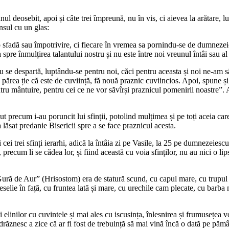
unul deosebit, apoi și câte trei împreună, nu în vis, ci aievea la arătare, l
ânsul cu un glas:
sfadă sau împotrivire, ci fiecare în vremea sa pornindu-se de dumnezeie
 spre înmulțirea talantului nostru și nu este între noi vreunul întâi sau a
u se despartă, luptându-se pentru noi, căci pentru aceasta și noi ne-am 
 părea ție că este de cuviință, fă nouă praznic cuviincios. Apoi, spune ș
mântuire, pentru cei ce ne vor săvîrși praznicul pomenirii noastre”. Aces
t precum i-au poruncit lui sfinții, potolind mulțimea și pe toți aceia car
a lăsat predanie Bisericii spre a se face praznicul acesta.
 cei trei sfinți ierarhi, adică la întâia zi pe Vasile, la 25 pe dumnezeies
ecum li se cădea lor, și fiind această cu voia sfinților, nu au nici o lips
Gură de Aur” (Hrisostom) era de statură scund, cu capul mare, cu trupul dr
eselie în față, cu fruntea lată și mare, cu urechile cam plecate, cu barba m
i elinilor cu cuvintele și mai ales cu iscusința, înlesnirea și frumusețea vo
drăznesc a zice că ar fi fost de trebuință să mai vină încă o dată pe pămân