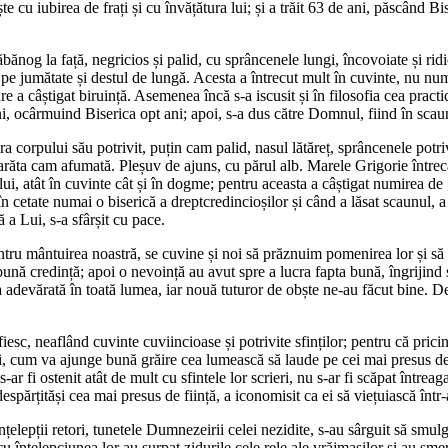
obște cu iubirea de frați și cu învățătura lui; și a trăit 63 de ani, păscând
slăbănog la față, negricios și palid, cu sprâncenele lungi, încovoiate și ri
pe jumătate și destul de lungă. Acesta a întrecut mult în cuvinte, nu numa
are a câștigat biruință. Asemenea încă s-a iscusit și în filosofia cea practic
i, ocârmuind Biserica opt ani; apoi, s-a dus către Domnul, fiind în scau
corpului său potrivit, puțin cam palid, nasul lătăreț, sprâncenele potriv
 arăta cam afumată. Pleșuv de ajuns, cu părul alb. Marele Grigorie întrecând
a lui, atât în cuvinte cât și în dogme; pentru aceasta a câștigat numirea
t în cetate numai o biserică a dreptcredincioșilor și când a lăsat scaunul,
a Lui, s-a sfârșit cu pace.
 pentru mântuirea noastră, se cuvine și noi să prăznuim pomenirea lor și s
ună credință; apoi o nevoință au avut spre a lucra fapta bună, îngrijind 
 adevărată în toată lumea, iar nouă tuturor de obște ne-au făcut bine. De 
iesc, neaflând cuvinte cuviincioase și potrivite sfinților; pentru că prici
, cum va ajunge bună grăire cea lumească să laude pe cei mai presus de 
i ostenit atât de mult cu sfintele lor scrieri, nu s-ar fi scăpat întreaga
espărțităși cea mai presus de ființă, a iconomisit ca ei să viețuiască într-
elepții retori, tunetele Dumnezeirii celei nezidite, s-au sârguit să smulgă
cu înțelepciunea lor au surpat zidurile cele rele ale vrăjmașilor și au sme