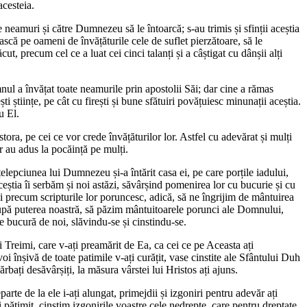
acesteia.
eamuri și către Dumnezeu să le întoarcă; s-au trimis și sfinții aceștia
ească pe oameni de învățăturile cele de suflet pierzătoare, să le
ut, precum cel ce a luat cei cinci talanți și a câștigat cu dânșii alți
mnul a învățat toate neamurile prin apostolii Săi; dar cine a rămas
i științe, pe cât cu firești și bune sfătuiri povățuiesc minunații aceștia.
u El.
a, pe cei ce vor crede învățăturilor lor. Astfel cu adevărat și mulți
or au adus la pocăință pe mulți.
țelepciunea lui Dumnezeu și-a întărit casa ei, pe care porțile iadului,
aceștia îi serbăm și noi astăzi, săvârșind pomenirea lor cu bucurie și cu
și precum scripturile lor poruncesc, adică, să ne îngrijim de mântuirea
e după puterea noastră, să păzim mântuitoarele porunci ale Domnului,
se bucură de noi, slăvindu-se și cinstindu-se.
ei Treimi, care v-ați preamărit de Ea, ca cei ce pe Aceasta ați
i înșivă de toate patimile v-ați curățit, vase cinstite ale Sfântului Duh
rbați desăvârșiți, la măsura vârstei lui Hristos ați ajuns.
eparte de la ele i-ați alungat, primejdii și izgoniri pentru adevăr ați
ți pătimit, cinstim izgonirile voastre cele nedrepte, care pentru dreptate