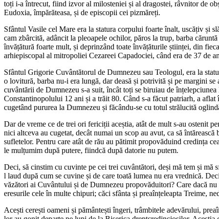
toți i-a întrecut, fiind izvor al milosteniei și al dragostei, râvnitor de 
Eudoxia, împărăteasa, și de episcopii cei pizmăreți.
Sfântul Vasile cel Mare era la statura corpului foarte înalt, uscățiv și 
cam zbârcită, adâncit la pleoapele ochilor, păros la trup, barba căruntă 
învățătură foarte mult, și deprinzând toate învățăturile științei, din fiec
arhiepiscopal al mitropoliei Cezareei Capadociei, când era de 37 de an
Sfântul Grigorie Cuvântătorul de Dumnezeu sau Teologul, era la statura 
o lovitură, barba nu-i era lungă, dar deasă și potrivită și pe margini se
cuvântării de Dumnezeu s-a suit, încât toți se biruiau de înțelepciune
Constantinopolului 12 ani și a trăit 80. Când s-a făcut patriarh, a afla
cugetând pururea la Dumnezeu și făcându-se cu totul strălucită oglindă 
Dar de vreme ce de trei ori fericiții aceștia, atât de mult s-au ostenit
nici altceva au cugetat, decât numai un scop au avut, ca să întărească b
sufletelor. Pentru care atât de rău au pătimit propovăduind credința cea
le mulțumim după putere, fiindcă după datorie nu putem.
Deci, să cinstim cu cuvinte pe cei trei cuvântători, deși mă tem și mă sf
l laud după cum se cuvine și de care toată lumea nu era vrednică. Deci
văzători ai Cuvântului și de Dumnezeu propovăduitori? Care dacă nu s-ar f
eresurile cele în multe chipuri; căci sfânta și preaînțeleapta Treime, ned
Acești cerești oameni și pământești îngeri, trâmbitele adevărului, preaînț
lor au gonit departe pe lupi de la Biserica dreptcredincioșilor. Aceștia 