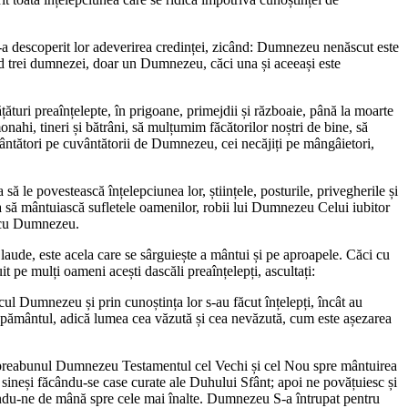
s-a descoperit lor adeverirea credinței, zicând: Dumnezeu nenăscut este
d trei dumnezei, doar un Dumnezeu, căci una și aceeași este
țături preaînțelepte, în prigoane, primejdii și războaie, până la moarte
 monahi, tineri și bătrâni, să mulțumim făcătorilor noștri de bine, să
uvântători pe cuvântătorii de Dumnezeu, cei necăjiți pe mângâietori,
ă le povestească înțelepciunea lor, științele, posturile, privegherile și
ca să mântuiască sufletele oamenilor, robii lui Dumnezeu Celui iubitor
a cu Dumnezeu.
aude, este acela care se sârguiește a mântui și pe aproapele. Căci cu
t pe mulți oameni acești dascăli preaînțelepți, ascultați:
cul Dumnezeu și prin cunoștința lor s-au făcut înțelepți, încât au
i pământul, adică lumea cea văzută și cea nevăzută, cum este așezarea
a dat preabunul Dumnezeu Testamentul cel Vechi și cel Nou spre mântuirea
e sineși făcându-se case curate ale Duhului Sfânt; apoi ne povățuiesc și
ndu-ne de mână spre cele mai înalte. Dumnezeu S-a întrupat pentru