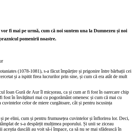
are vor fi mai pe urmă, cum că noi suntem una la Dumnezeu și noi
praznicul pomenirii noastre.
ur
taniates (1078-1081), s-a făcut împărțire și prigonire între bărbații cei
cetat și a ispitit firea lucrurilor prin sine, și cum că era atât de mult
cul Ioan Gură de Aur îl micșorau, ca și cum ar fi fost în oarecare chip
ar fi fost în învățături mai cu pogorământ omenesc și cum că mai cu
a cuvintelor celor de miere curgătoare, cât și pentru iscusința
 și pe elini, cum și pentru frumusețea cuvintelor și înflorirea lor. Deci,
întâmplat de s-a despărțit mulțimea poporului. Și unii se ziceau
ciții aceștia dascăli au voit să-i împace, ca să nu se mai sfădească în