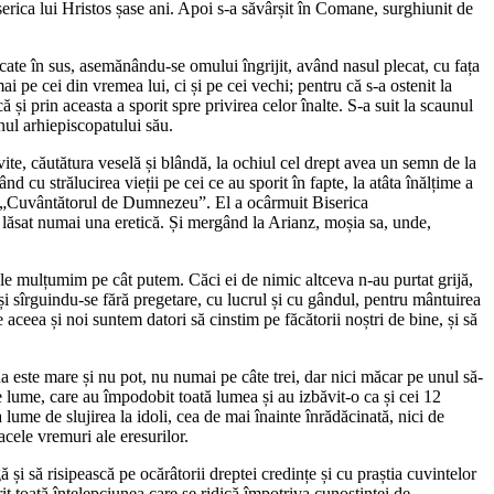
 Biserica lui Hristos șase ani. Apoi s-a săvârșit în Comane, surghiunit de
dicate în sus, asemănându-se omului îngrijit, având nasul plecat, cu fața
i pe cei din vremea lui, ci și pe cei vechi; pentru că s-a ostenit la
ă și prin aceasta a sporit spre privirea celor înalte. S-a suit la scaunul
nul arhiepiscopatului său.
ite, căutătura veselă și blândă, la ochiul cel drept avea un semn de la
 cu strălucirea vieții pe cei ce au sporit în fapte, la atâta înălțime a
 de „Cuvântătorul de Dumnezeu”. El a ocârmuit Biserica
 a lăsat numai una eretică. Și mergând la Arianz, moșia sa, unde,
ă le mulțumim pe cât putem. Căci ei de nimic altceva n-au purtat grijă,
și sîrguindu-se fără pregetare, cu lucrul și cu gândul, pentru mântuirea
aceea și noi suntem datori să cinstim pe făcătorii noștri de bine, și să
na este mare și nu pot, nu numai pe câte trei, dar nici măcar pe unul să-
lume, care au împodobit toată lumea și au izbăvit-o ca și cei 12
 lume de slujirea la idoli, cea de mai înainte înrădăcinată, nici de
acele vremuri ale eresurilor.
 și să risipească pe ocărâtorii dreptei credințe și cu praștia cuvintelor
rit toată înțelepciunea care se ridică împotriva cunoștinței de