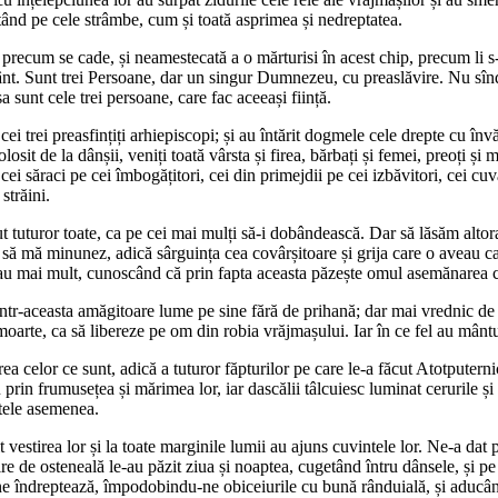
ând pe cele strâmbe, cum și toată asprimea și nedreptatea.
 precum se cade, și neamestecată a o mărturisi în acest chip, precum li 
t. Sunt trei Persoane, dar un singur Dumnezeu, cu preaslăvire. Nu sîn
sunt cele trei persoane, care fac aceeași ființă.
i trei preasfințiți arhiepiscopi; și au întărit dogmele cele drepte cu învă
olosit de la dânșii, veniți toată vârsta și firea, bărbați și femei, preoți și
ei săraci pe cei îmbogățitori, cei din primejdii pe cei izbăvitori, cei c
 străini.
 tuturor toate, ca pe cei mai mulți să-i dobândească. Dar să lăsăm altora s
t să mă minunez, adică sârguința cea covârșitoare și grija care o aveau 
ijeau mai mult, cunoscând că prin fapta aceasta păzește omul asemănare
ntr-aceasta amăgitoare lume pe sine fără de prihană; dar mai vrednic de l
oarte, ca să libereze pe om din robia vrăjmașului. Iar în ce fel au mântui
a celor ce sunt, adică a tuturor făpturilor pe care le-a făcut Atotputerni
rin frumusețea și mărimea lor, iar dascălii tâlcuiesc luminat cerurile ș
ltele asemenea.
eșit vestirea lor și la toate marginile lumii au ajuns cuvintele lor. Ne-
re de osteneală le-au păzit ziua și noaptea, cugetând întru dânsele, și p
e îndreptează, împodobindu-ne obiceiurile cu bună rânduială, și aducâ