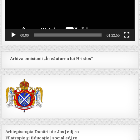
00:00
01:22:55
Arhiva emisiunii „În căutarea lui Hristos”
Arhiepiscopia Dunării de Jos |
edj.ro
Filatropie şi Educaţie |
social.edj.ro