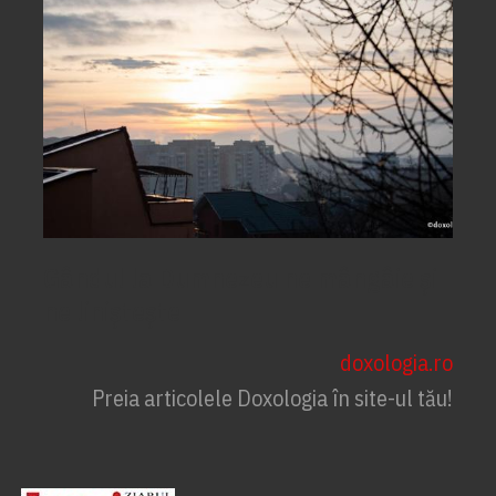
Gândul la Dumnezeu ne mângâie și
ne liniștește
doxologia.ro
Preia articolele Doxologia în site-ul tău!