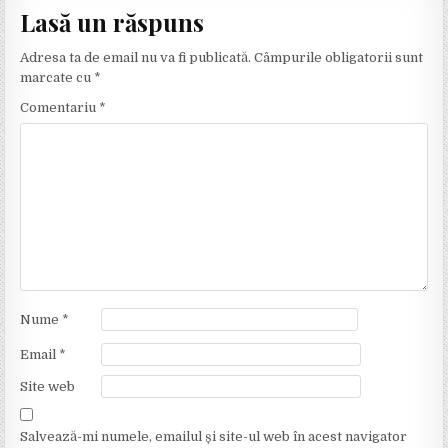
i
Lasă un răspuns
g
Adresa ta de email nu va fi publicată.
Câmpurile obligatorii sunt
a
marcate cu
*
r
Comentariu
*
e
î
n
a
r
t
i
Nume
*
c
o
Email
*
l
Site web
e
Salvează-mi numele, emailul și site-ul web în acest navigator