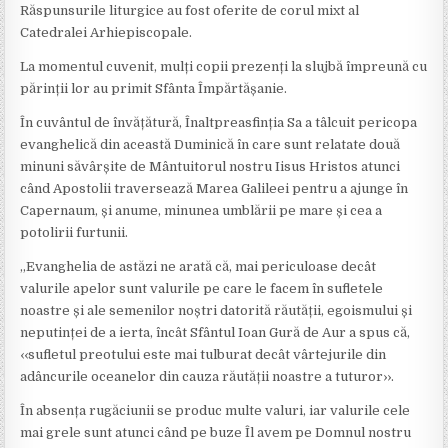
Răspunsurile liturgice au fost oferite de corul mixt al
Catedralei Arhiepiscopale.
La momentul cuvenit, mulți copii prezenți la slujbă împreună cu
părinții lor au primit Sfânta Împărtășanie.
În cuvântul de învățătură, Înaltpreasfinția Sa a tâlcuit pericopa
evanghelică din această Duminică în care sunt relatate două
minuni săvârșite de Mântuitorul nostru Iisus Hristos atunci
când Apostolii traversează Marea Galileei pentru a ajunge în
Capernaum, și anume, minunea umblării pe mare și cea a
potolirii furtunii.
„Evanghelia de astăzi ne arată că, mai periculoase decât
valurile apelor sunt valurile pe care le facem în sufletele
noastre și ale semenilor noștri datorită răutății, egoismului și
neputinței de a ierta, încât Sfântul Ioan Gură de Aur a spus că,
‹‹sufletul preotului este mai tulburat decât vârtejurile din
adâncurile oceanelor din cauza răutății noastre a tuturor››.
În absența rugăciunii se produc multe valuri, iar valurile cele
mai grele sunt atunci când pe buze Îl avem pe Domnul nostru