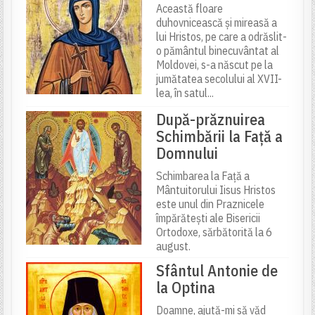
Această floare
duhovnicească și mireasă a
lui Hristos, pe care a odrăslit-
o pământul binecuvântat al
Moldovei, s-a născut pe la
jumătatea secolului al XVII-
lea, în satul...
După-prăznuirea
Schimbării la Față a
Domnului
Schimbarea la Față a
Mântuitorului Iisus Hristos
este unul din Praznicele
împărătești ale Bisericii
Ortodoxe, sărbătorită la 6
august.
Sfântul Antonie de
la Optina
Doamne, ajută-mi să văd