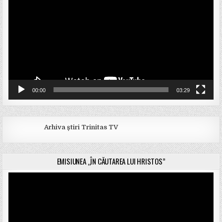
00:00
03:29
Arhiva știri Trinitas TV
EMISIUNEA „ÎN CĂUTAREA LUI HRISTOS”
Player
video