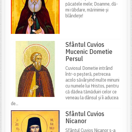
păcatele mele; Doamne, dă-
mi răbdare, mărinimie şi
blândeţe!
Sfântul Cuvios
Mucenic Dometie
Persul
Cuviosul Dometie intrând
într-o peșteră, petrecea
acolo săvârșind multe minuni
cu numele lui Hristos, pentru
că dădea tămăduiri celor ce
veneau la dânsul și îi aducea
de...
Sfântul Cuvios
Nicanor
Sfântul Cuvios Nicanor s-a