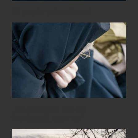
Să prețuim prietenii vechi
„Adună mintea mea cea
împrăștiată, Doamne!”