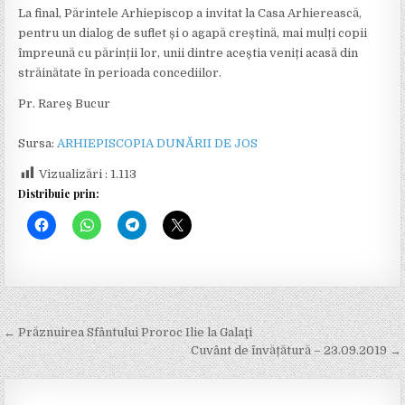
La final, Părintele Arhiepiscop a invitat la Casa Arhierească,
pentru un dialog de suflet și o agapă creștină, mai mulți copii
împreună cu părinții lor, unii dintre aceștia veniți acasă din
străinătate în perioada concediilor.
Pr. Rareș Bucur
Sursa:
ARHIEPISCOPIA DUNĂRII DE JOS
Vizualizări :
1.113
Distribuie prin:
← Prăznuirea Sfântului Proroc Ilie la Galaţi
N
Cuvânt de învățătură – 23.09.2019 →
a
v