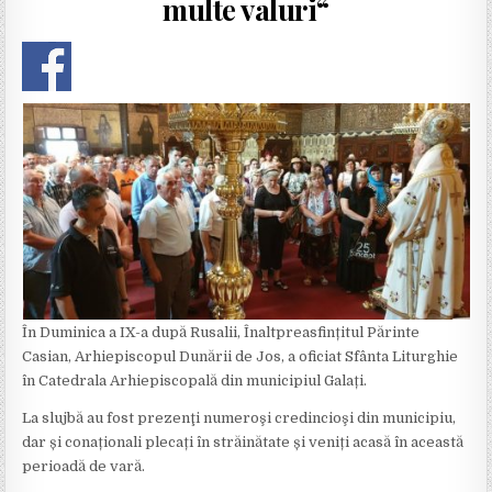
multe valuri“
I
N
În Duminica a IX-a după Rusalii, Înaltpreasfințitul Părinte
Casian, Arhiepiscopul Dunării de Jos, a oficiat Sfânta Liturghie
în Catedrala Arhiepiscopală din municipiul Galați.
La slujbă au fost prezenţi numeroşi credincioşi din municipiu,
dar și conaționali plecați în străinătate și veniți acasă în această
perioadă de vară.