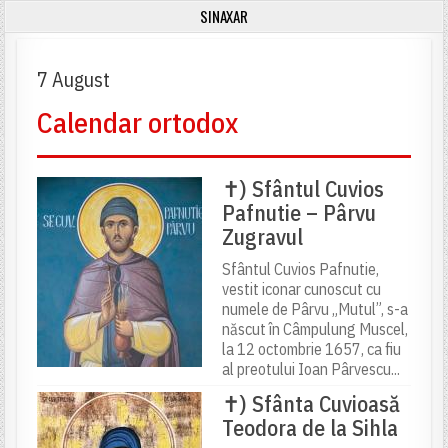
SINAXAR
7 August
Calendar ortodox
✝) Sfântul Cuvios
Pafnutie – Pârvu
Zugravul
Sfântul Cuvios Pafnutie,
vestit iconar cunoscut cu
numele de Pârvu „Mutul”, s-a
născut în Câmpulung Muscel,
la 12 octombrie 1657, ca fiu
al preotului Ioan Pârvescu...
✝) Sfânta Cuvioasă
Teodora de la Sihla