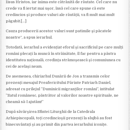
Iisus Hristos, iar inima este cătrănită de răutate. Cel care nu
crede va fi iertat mai ușor, însă cel care spune că este
credincios și produce valuri ale răutății, va fi mult mai mult
păgubit.[…]
Cauza producerii acestor valuri sunt patimile și păcatele
noastre“, a spus ierarhul.
Totodată, ierarhul a evidențiat eforul și sacrificiul pe care mulți
români plecați la muncă în străinătate, îl fac pentru a păstra
identitatea națională, credința strămoșească și comuniunea cu
cei de același neam.
De asemenea, chiriarhul Dunării de Jos a transmis celor
prezenți mesajul Preafericitului Părinte Patriarh Daniel,
adresat cu prilejul ”Duminicii migranților români”, intitulat
”Satul românesc, păstrător al valorilor noastre spirituale, ne
cheamă să-l ajutăm!”
După săvârșirea Sfintei Liturghii de la Catedrala
Arhiepiscopală, toți credincioșii prezenți la slujbă au fost
binecuvântați și au primit din partea ierarhului iconițe.