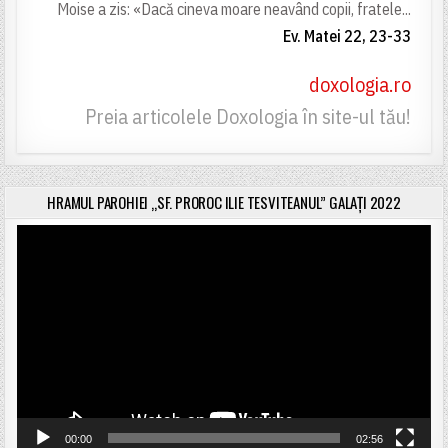
Moise a zis: «Dacă cineva moare neavând copii, fratele...
Ev. Matei 22, 23-33
doxologia.ro
Preia articolele Doxologia în site-ul tău!
HRAMUL PAROHIEI „SF. PROROC ILIE TESVITEANUL” GALAȚI 2022
Player
video
00:00
02:56