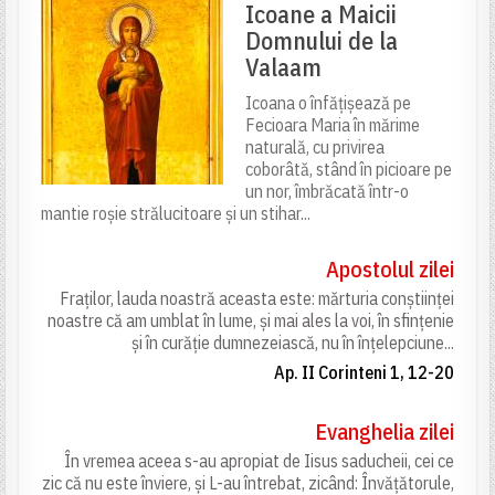
Icoane a Maicii
Domnului de la
Valaam
Icoana o înfățișează pe
Fecioara Maria în mărime
naturală, cu privirea
coborâtă, stând în picioare pe
un nor, îmbrăcată într-o
mantie roșie strălucitoare și un stihar...
Apostolul zilei
Fraților, lauda noastră aceasta este: mărturia conștiinței
noastre că am umblat în lume, și mai ales la voi, în sfințenie
și în curăție dumnezeiască, nu în înțelepciune...
Ap. II Corinteni 1, 12-20
Evanghelia zilei
În vremea aceea s-au apropiat de Iisus saducheii, cei ce
zic că nu este înviere, și L-au întrebat, zicând: Învățătorule,