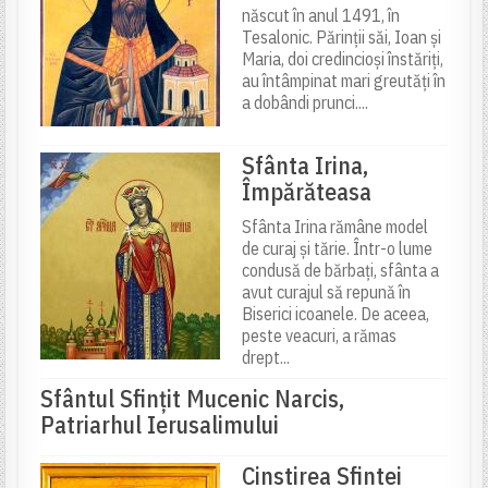
născut în anul 1491, în
Tesalonic. Părinții săi, Ioan și
Maria, doi credincioși înstăriți,
au întâmpinat mari greutăți în
a dobândi prunci....
Sfânta Irina,
Împărăteasa
Sfânta Irina rămâne model
de curaj și tărie. Într-o lume
condusă de bărbați, sfânta a
avut curajul să repună în
Biserici icoanele. De aceea,
peste veacuri, a rămas
drept...
Sfântul Sfinţit Mucenic Narcis,
Patriarhul Ierusalimului
Cinstirea Sfintei