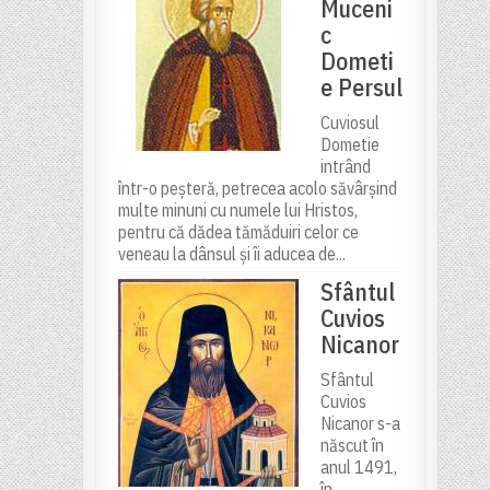
Muceni
c
Dometi
e Persul
Cuviosul
Dometie
intrând
într-o peșteră, petrecea acolo săvârșind
multe minuni cu numele lui Hristos,
pentru că dădea tămăduiri celor ce
veneau la dânsul și îi aducea de...
Sfântul
Cuvios
Nicanor
Sfântul
Cuvios
Nicanor s-a
născut în
anul 1491,
în