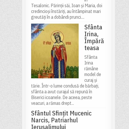
Tesalonic. Părinții săi, Ioan și Maria, doi
credincioși înstăriți, au întâmpinat mari
greutăți în a dobândi prunci....
Sfânta
Irina,
Împără
teasa
Sfânta
Irina
rămâne
model de
curaj și
tărie. Într-o lume condusă de bărbați,
sfânta a avut curajul să repună în
Biserici icoanele. De aceea, peste
veacuri, a rămas drept...
Sfântul Sfinţit Mucenic
Narcis, Patriarhul
Ierusalimului