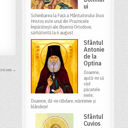
ui
Schimbarea la Față a Mântuitorului Iisus
Hristos este unul din Praznicele
împărătești ale Bisericii Ortodoxe,
sărbătorită la 6 august.
Sfântul
Antonie
de la
Optina
tru om →
Doamne,
ajută-mi să
văd
păcatele
mele;
Doamne, dă-mi răbdare, mărinimie şi
blândeţe!
Sfântul
Cuvios