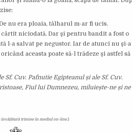
ilor şi luând-o la goană, scăpă de tâlhar. Du
zise:
De nu era ploaia, tâlharul m-ar fi ucis.
cârtit niciodată. Dar şi pentru bandit a fost o
ă l-a salvat pe negustor. Iar de atunci nu şi-
oricând aceasta poate să-l trădeze şi astfel să
e Sf. Cuv. Pafnutie Egipteanul și ale Sf. Cuv.
istoase, Fiul lui Dumnezeu, miluiește-ne și ne
învățătură trimise în mediul on-line.
)