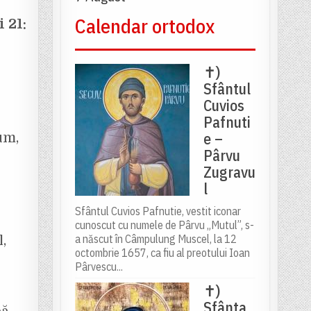
Calendar ortodox
 21:
✝)
Sfântul
Cuvios
Pafnuti
e –
um,
Pârvu
Zugravu
l
Sfântul Cuvios Pafnutie, vestit iconar
cunoscut cu numele de Pârvu „Mutul”, s-
a născut în Câmpulung Muscel, la 12
,
octombrie 1657, ca fiu al preotului Ioan
Pârvescu...
✝)
Sfânta