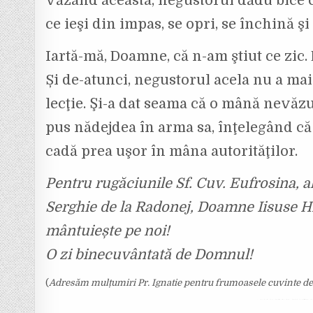
Văzând aceasta, negustorul dădu bice ca
ce ieşi din impas, se opri, se închină şi 
Iartă-mă, Doamne, că n-am ştiut ce zic. 
Și de-atunci, negustorul acela nu a mai 
lecţie. Şi-a dat seama că o mână nevăzut
pus nădejdea în arma sa, înţelegând că 
cadă prea uşor în mâna autorităţilor.
Pentru rugăciunile Sf. Cuv. Eufrosina, al
Serghie de la Radonej, Doamne Iisuse Hr
mântuiește pe noi!
O zi binecuvântată de Domnul!
(
Adresăm mulțumiri Pr. Ignatie pentru frumoasele cuvinte de 