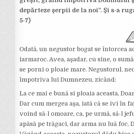
greşit, grăind împotriva Domnului ş
depărteze şerpii de la noi”. Şi s-a r
5-7)
Odată, un negustor bogat se întorcea a
iarmaroc. Avea, aşadar, cu sine, o su
se porni o ploaie mare. Negustorul, necă
împotriva lui Dumnezeu, zicând:
La ce mai e bună si ploaia aceasta, Do
Dar cum mergea aşa, iată că se ivi în fa
voind să-l omoare, ca, pe urmă, să-l j
apăsă pe trăgaci, dar arma nu luă foc. D