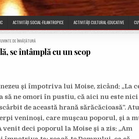
IC
ACTIVITĂȚI SOCIAL-FILANTROPICE
ACTIVITĂȚI CULTURAL-EDUCATIVE
CU
P
CUVINTE DE ÎNVĂȚĂTURĂ
O
lă, se întâmplă cu un scop
S
T
E
D
N
ezeu şi împotriva lui Moise, zicând: „La c
 să ne omori în pustiu, că aici nu este nici
a scârbit de această hrană sărăcăcioasă”. At
rpi veninoşi, care muşcau poporul, şi a m
A venit deci poporul la Moise şi a zis: „Am