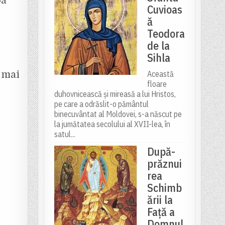
pă
Cuvioas
ă
Teodora
de la
Sihla
a mai
Această
floare
duhovnicească și mireasă a lui Hristos,
pe care a odrăslit-o pământul
binecuvântat al Moldovei, s-a născut pe
la jumătatea secolului al XVII-lea, în
satul...
După-
prăznui
rea
Schimb
ării la
Față a
Domnul