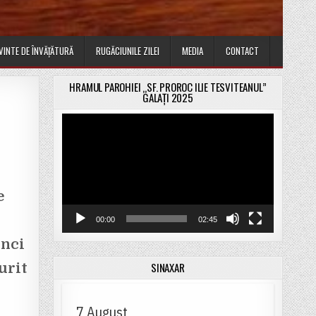
VINTE DE ÎNVĂȚĂTURĂ
RUGĂCIUNILE ZILEI
MEDIA
CONTACT
HRAMUL PAROHIEI „SF. PROROC ILIE TESVITEANUL”
GALAȚI 2025
Player
video
e
00:00
02:45
unci
SINAXAR
urit
7 August