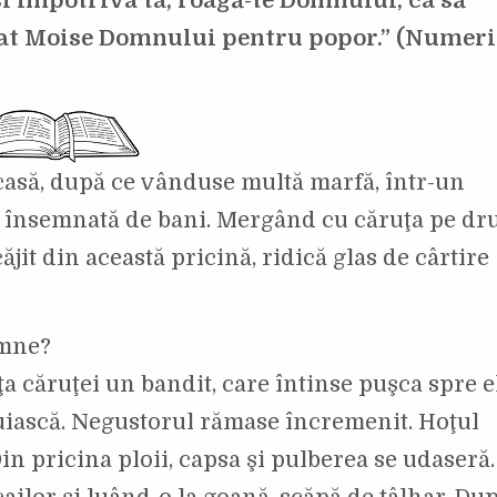
i împotriva ta; roagă-te Domnului, ca să
ugat Moise Domnului pentru popor.” (Numerii
casă, după ce vânduse multă marfă, într-un
mă însemnată de bani. Mergând cu căruţa pe dr
jit din această pricină, ridică glas de cârtire
amne?
ţa căruţei un bandit, care întinse puşca spre el
efuiască. Negustorul rămase încremenit. Hoţul
in pricina ploii, capsa şi pulberea se udaseră.