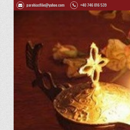
parohiasfilie@yahoo.com
+40 746 016 539