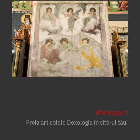
„Schimbarea la față” din inima
omului
doxologia.ro
Preia articolele Doxologia în site-ul tău!