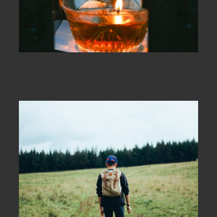
Postul, privegherile și rugăciunea
sunt trepte către viața veșnică