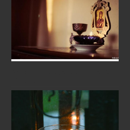
Maica Domnului, singura noastră
nădejde