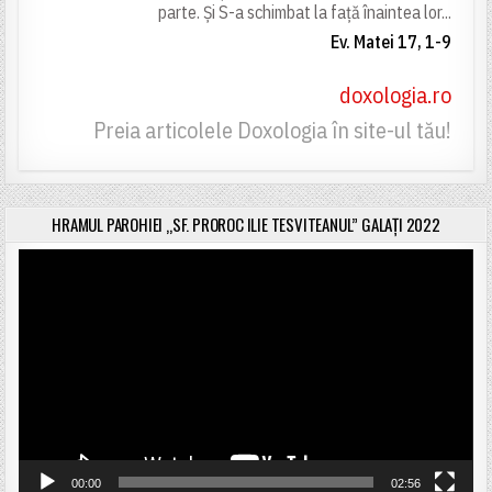
parte. Și S-a schimbat la față înaintea lor...
Ev. Matei 17, 1-9
doxologia.ro
Preia articolele Doxologia în site-ul tău!
HRAMUL PAROHIEI „SF. PROROC ILIE TESVITEANUL” GALAȚI 2022
Player
video
00:00
02:56