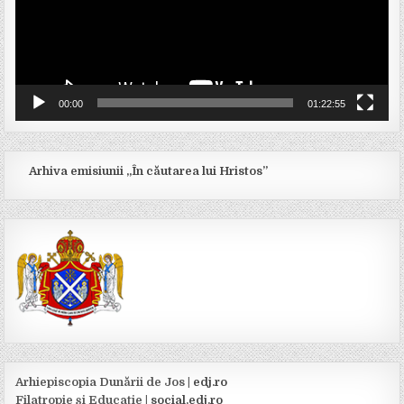
00:00
01:22:55
Arhiva emisiunii „În căutarea lui Hristos”
Arhiepiscopia Dunării de Jos |
edj.ro
Filatropie şi Educaţie |
social.edj.ro