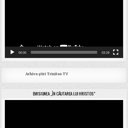
00:00
03:29
Arhiva știri Trinitas TV
EMISIUNEA „ÎN CĂUTAREA LUI HRISTOS”
Player
video