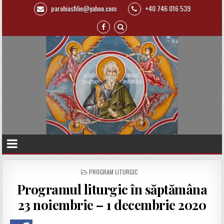
parohiasfilie@yahoo.com
+40 746 016 539
P
PROGRAM LITURGIC
O
Programul liturgic în săptămâna
S
T
23 noiembrie – 1 decembrie 2020
E
D
I