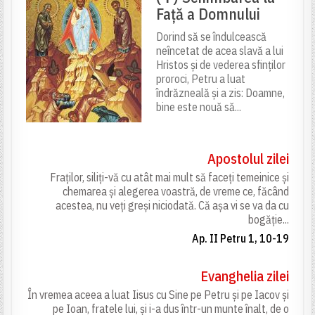
Față a Domnului
Dorind să se îndulcească
neîncetat de acea slavă a lui
Hristos și de vederea sfinților
proroci, Petru a luat
îndrăzneală și a zis: Doamne,
bine este nouă să...
Apostolul zilei
Fraților, siliți-vă cu atât mai mult să faceți temeinice și
chemarea și alegerea voastră, de vreme ce, făcând
acestea, nu veți greși niciodată. Că așa vi se va da cu
bogăție...
Ap. II Petru 1, 10-19
Evanghelia zilei
În vremea aceea a luat Iisus cu Sine pe Petru și pe Iacov și
pe Ioan, fratele lui, și i-a dus într-un munte înalt, de o