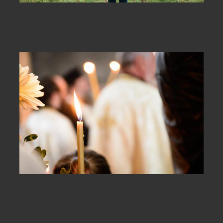
Omul iubitor de păcat se
înstrăinează de slava lui Dumnezeu
Condiția ca să luminezi este să știi
să te jertfești