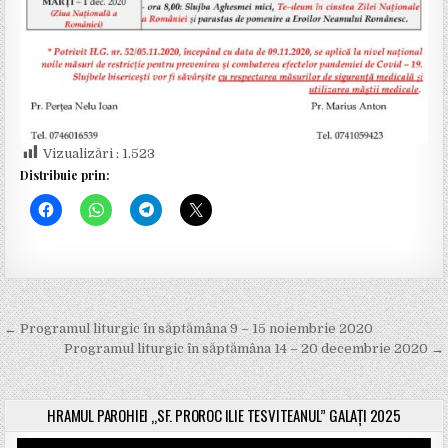
Vizualizări :
1.523
Distribuie prin:
← Programul liturgic în săptămâna 9 – 15 noiembrie 2020
N
Programul liturgic în săptămâna 14 – 20 decembrie 2020 →
a
v
HRAMUL PAROHIEI „SF. PROROC ILIE TESVITEANUL” GALAȚI 2025
i
Player