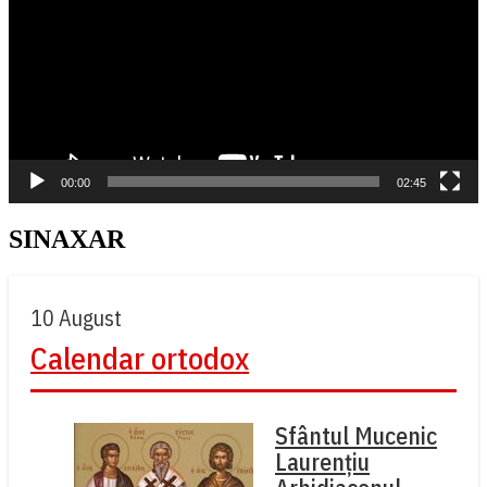
00:00
02:45
SINAXAR
10 August
Calendar ortodox
Sfântul Mucenic
Laurențiu